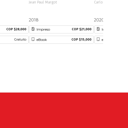
Jean Paul Margot
Carlos Duarte
2018
2020
Impreso
Impreso
COP $28,000
COP $21,000
eBook
eBook
Gratuito
COP $15,000