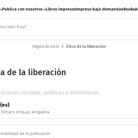
Publica con nosotros
Libros impresos
Impreso bajo demanda
eBooks
A
Página de inicio
Ética de la liberación
ación
Antropología
A
ca de la liberación
te
Artes escénicas
B
caciones sociales, políticas y económicas
Ciencias Sociales
C
(es)
 Johani Urquijo Angarita
e paz
Derecho
Desar
onibilidad de la publicación