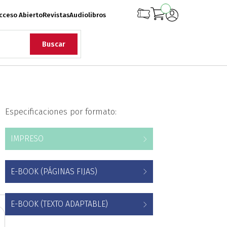
cceso Abierto
Revistas
Audiolibros
Buscar
rqueología
Especificaciones por formato:
iología
Ciencias
IMPRESO
onflicto Armado
E-BOOK (PÁGINAS FIJAS)
rollo
Diseño
E-BOOK (TEXTO ADAPTABLE)