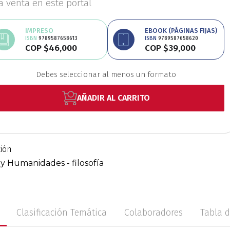
la venta en este portal
Educación
Estudios
IMPRESO
EBOOK (PÁGINAS FIJAS)
ISBN
9789587658613
ISBN
9789587658620
COP $46,000
COP $39,000
oriales
Estudios regio
Debes seleccionar al menos un formato
nanzas
Física
Géner
AÑADIR AL CARRITO
Ingeniería
Lenguas
ción
 y Humanidades - filosofía
Medicina
Medioambi
Clasificación Temática
Colaboradores
Tabla 
fico
Patrimonio
Pe