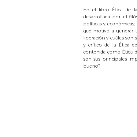
de
imágenes
En el libro Ética de la
Política y gobier
desarrollada por el fil
políticas y económicas; 
qué motivó a generar u
liberación y cuáles son 
y crítico de la Ética 
contenida como Ética de 
son sus principales imp
bueno?