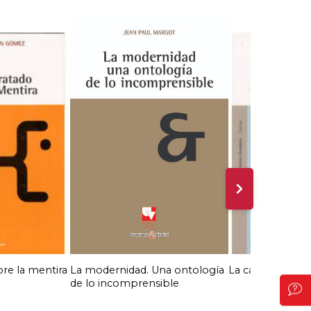
bre la mentira
La modernidad. Una ontología
La canción que 
de lo incomprensible