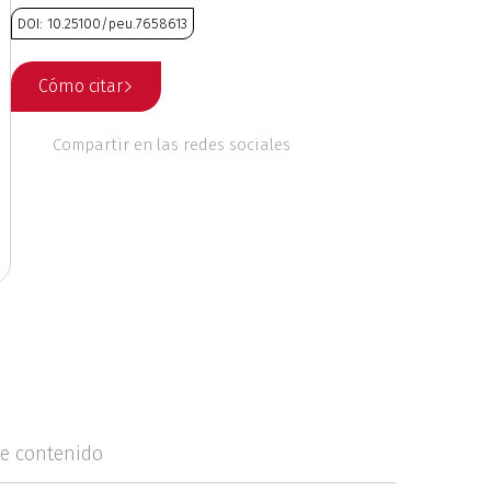
DOI: 10.25100/peu.7658613
 culturales
Cómo citar
nales
Ética
Compartir en las redes sociales
o
Geografía
Literatura
ente
Música
de contenido
riodismo