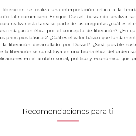
 liberación se realiza una interpretación crítica a la teorí
no
Posconflicto
Psico
ósofo latinoamericano Enrique Dussel, buscando analizar sus
para realizar esta tarea se parte de las preguntas ¿cuál es el 
na indagación ética por el concepto de liberación? ¿En qué 
sus principios básicos? ¿Cuál es el valor básico que fundamen
de la liberación desarrollado por Dussel? ¿Será posible sus
la liberación se constituya en una teoría ética del orden socia
licaciones en el ámbito social, político y económico que p
Recomendaciones para ti