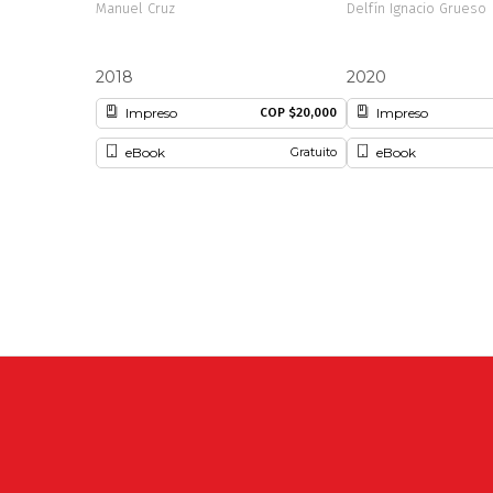
Manuel Cruz
Delfín Ignacio Grueso
2018
2020
Impreso
Impreso
COP $20,000
eBook
eBook
Gratuito