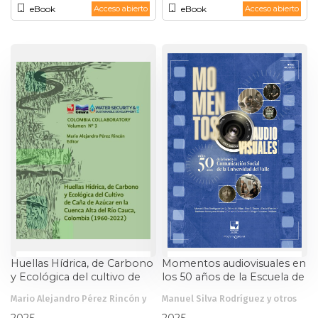
eBook
eBook
Acceso abierto
Acceso abierto
Huellas Hídrica, de Carbono
Momentos audiovisuales en
y Ecológica del cultivo de
los 50 años de la Escuela de
caña de azúcar en la Cuenca
Comunicación Social de la
Mario Alejandro Pérez Rincón y
Manuel Silva Rodríguez y otros
Alta del Río Cauca,
Universidad del Valle
otros
Colombia (1960-2022)
2025
2025