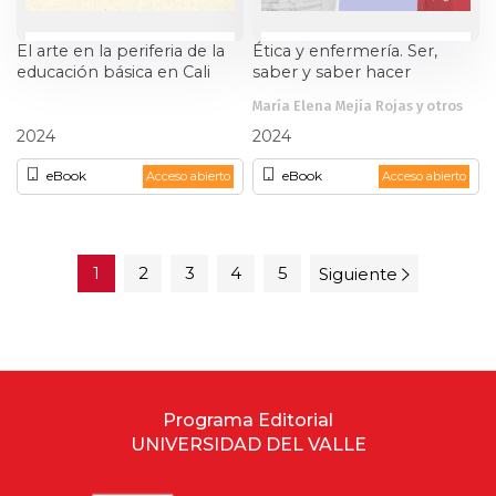
El arte en la periferia de la
Ética y enfermería. Ser,
educación básica en Cali
saber y saber hacer
María Elena Mejía Rojas y otros
Mauricio Doménici
2024
2024
eBook
eBook
Acceso abierto
Acceso abierto
1
2
3
4
5
Siguiente
Programa Editorial
UNIVERSIDAD DEL VALLE