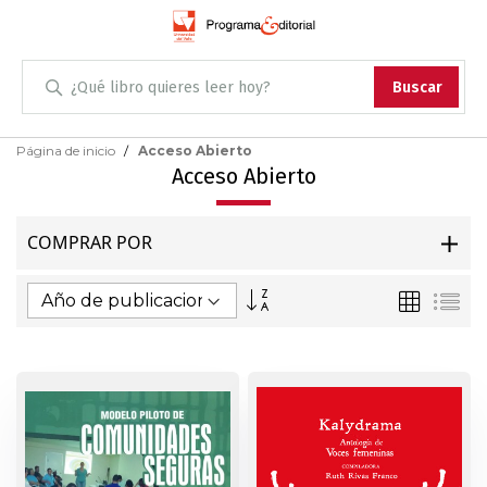
Administración
Buscar
Antropología
Skip
Página de inicio
Acceso Abierto
to
Acceso Abierto
Content
Arqueología
COMPRAR POR
Arquitectura
Fijar
Parrilla
Lis
Arte
Dirección
Ascendente
Artes escénicas
Biología
Ciencias