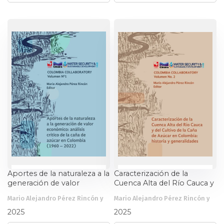
Aportes de la naturaleza a la
Caracterización de la
generación de valor
Cuenca Alta del Río Cauca y
económico: análisis crítico
del cultivo de la Caña de
Mario Alejandro Pérez Rincón y
Mario Alejandro Pérez Rincón y
de la caña de azúcar en
Azúcar en Colombia:
otros
otros
Colombia (1960–2022)
historia y generalidades
2025
2025