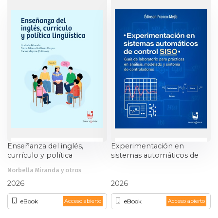
Historia
Ingeniería
Lenguas
Literatura
Matemáticas
Medicina
Enseñanza del inglés,
Experimentación en
currículo y política
sistemas automáticos de
Medioambiente
lingüística
control SISO.
Norbella Miranda y otros
Edinson Franco Mejía
2026
2026
Música
eBook
eBook
Acceso abierto
Acceso abierto
Narcotráfico