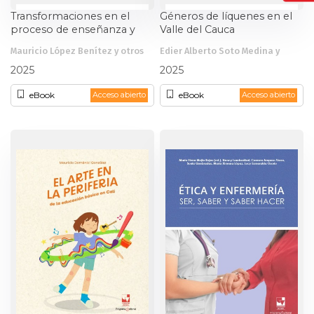
Transformaciones en el
Géneros de líquenes en el
proceso de enseñanza y
Valle del Cauca
aprendizaje en momentos
Mauricio López Benítez y otros
Edier Alberto Soto Medina y
coyunturales
otros
2025
2025
eBook
eBook
Acceso abierto
Acceso abierto