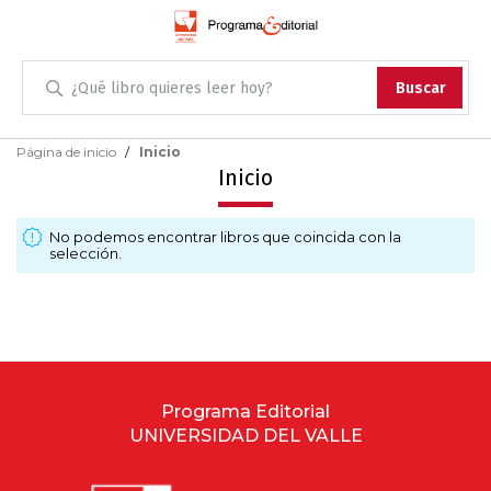
Administración
Buscar
Antropología
Skip
Página de inicio
Inicio
to
Inicio
Content
Arqueología
No podemos encontrar libros que coincida con la
Arquitectura
selección.
Arte
Artes escénicas
Biología
Programa Editorial
UNIVERSIDAD DEL VALLE
Ciencias