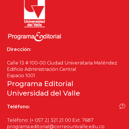
Ciencia política
Ciencias Sociales
Conflicto Armado
Dirección:
Construcción de paz
Calle 13 # 100-00 Ciudad Universitaria Meléndez
Derecho
Edificio Administración Central
Espacio 1001
Desarrollo
Programa Editorial
Universidad del Valle
Diseño
Teléfono:
Economía
Teléfono: (+ 057 2) 321 21 00
Ext. 7687
Educación
programa.editorial@correounivalle.edu.co