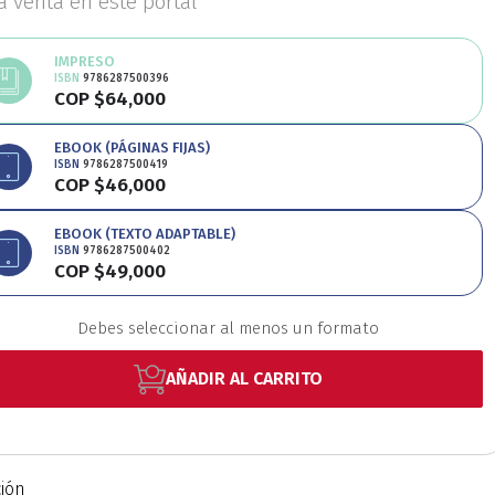
la venta en este portal
Educación
Estudios
IMPRESO
ISBN
9786287500396
COP $64,000
oriales
Estudios regio
Avísame disponibilidad
EBOOK (PÁGINAS FIJAS)
ISBN
9786287500419
COP $46,000
nanzas
Física
Géner
EBOOK (TEXTO ADAPTABLE)
ISBN
9786287500402
COP $49,000
Ingeniería
Lenguas
Debes seleccionar al menos un formato
Medicina
Medioambi
AÑADIR AL CARRITO
fico
Patrimonio
Pe
ción