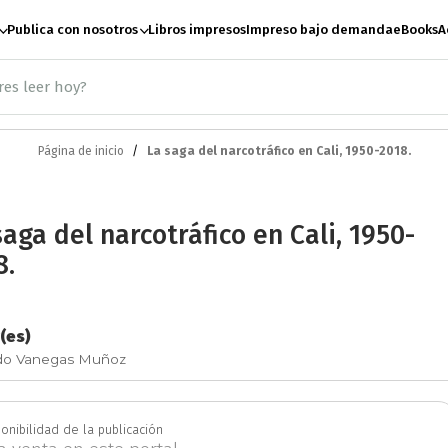
Publica con nosotros
Libros impresos
Impreso bajo demanda
eBooks
A
Página de inicio
La saga del narcotráfico en Cali, 1950-2018.
ación
Antropología
A
saga del narcotráfico en Cali, 1950-
te
Artes escénicas
B
8.
Ciencias Sociales
C
(es)
rdo Vanegas Muñoz
e paz
Derecho
Desar
onibilidad de la publicación