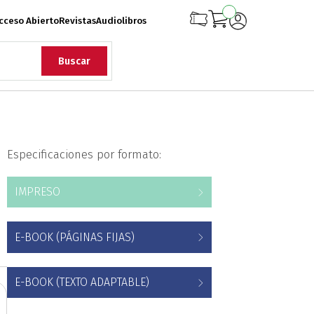
cceso Abierto
Revistas
Audiolibros
Buscar
rqueología
Especificaciones por formato:
iología
Ciencias
IMPRESO
onflicto Armado
E-BOOK (PÁGINAS FIJAS)
rollo
Diseño
E-BOOK (TEXTO ADAPTABLE)