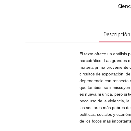
de
Cienc
imágenes
Política y gobier
Descripción
El texto ofrece un análisis 
narcotráfico. Las grandes m
materia prima proveniente de
circuitos de exportación, d
dependencia con respecto 
que también se inmiscuyen e
es nueva ni única, pero si 
poco uso de la violencia, la
los sectores más pobres de l
políticas, sociales y econó
de los focos más importante