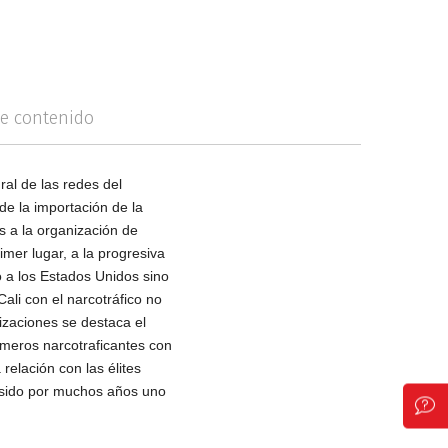
logía
Violencia
de contenido
ral de las redes del
de la importación de la
os a la organización de
mer lugar, a la progresiva
a los Estados Unidos sino
ali con el narcotráfico no
izaciones se destaca el
rimeros narcotraficantes con
 relación con las élites
a sido por muchos años uno