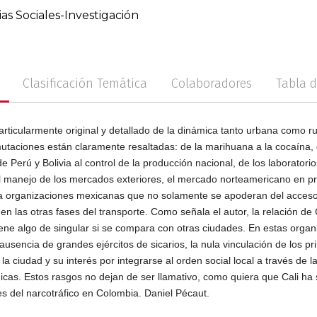
ias Sociales-Investigación
no
Posconflicto
Psico
Clasificación Temática
Colaboradores
Tabla 
particularmente original y detallado de la dinámica tanto urbana como ru
utaciones están claramente resaltadas: de la marihuana a la cocaína, 
 Perú y Bolivia al control de la producción nacional, de los laboratori
el manejo de los mercados exteriores, el mercado norteamericano en pri
a organizaciones mexicanas que no solamente se apoderan del acceso 
n las otras fases del transporte. Como señala el autor, la relación de C
tiene algo de singular si se compara con otras ciudades. En estas organ
 ausencia de grandes ejércitos de sicarios, la nula vinculación de los p
a ciudad y su interés por integrarse al orden social local a través de la
micas. Estos rasgos no dejan de ser llamativo, como quiera que Cali h
s del narcotráfico en Colombia. Daniel Pécaut.