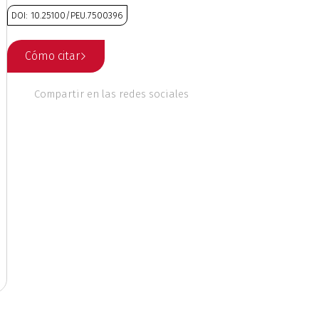
DOI: 10.25100/PEU.7500396
 culturales
Cómo citar
nales
Ética
Compartir en las redes sociales
o
Geografía
Literatura
ente
Música
riodismo