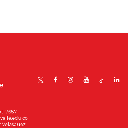
le
t. 7687
valle.edu.co
r Velasquez