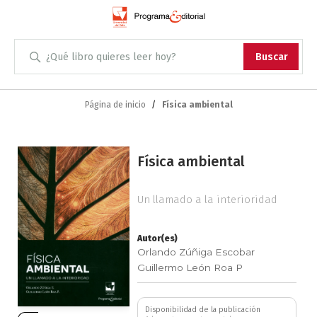
Administración
Buscar
Antropología
Skip
to
Página de inicio
Física ambiental
Content
Arqueología
Saltar
Arquitectura
Física ambiental
al
final
Arte
de
Un llamado a la interioridad
la
Artes escénicas
galería
Autor(es)
de
Orlando Zúñiga Escobar
imágenes
Biología
Guillermo León Roa P
Ciencias
Disponibilidad de la publicación