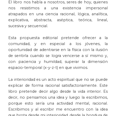
El libro nos habla a nosotros, seres de hoy, quienes
Historia
nos resistimos a una existencia impersonal
atrapados en una ciencia racional, lógica, analítica,
explicativa, abstracta, aséptica, teórica, lineal,
Ingeniería
sucesiva y secuencial.
Lenguas
Esta propuesta editorial pretende ofrecer a la
comunidad, y en especial a los jóvenes, la
Literatura
oportunidad de adentrarse en la física con la ilusión
de sentirla cuando se logra vencerse a sí mismo y,
Matemáticas
con paciencia y humildad, superar la dimensión
espacio-temporal (x-y-z-t) en que vivimos.
Medicina
La interioridad es un acto espiritual que no se puede
explicar de forma racional satisfactoriamente. Este
Medioambiente
libro pretende decir algo desde la vida interior. Es
decir, no pensamos una idea y luego la escribimos,
Música
porque esto sería una actividad mental, racional.
Escribimos y al escribir me encuentro con la idea
Narcotráfico
que brota desde mi interioridad, desde la hondura de