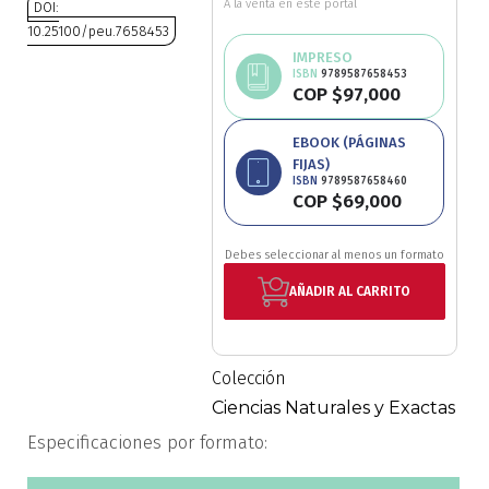
A la venta en este portal
DOI:
Ciencia política
10.25100/peu.7658453
IMPRESO
Saltar
ISBN
9789587658453
Ciencias Sociales
COP $97,000
al
comienzo
Conflicto Armado
EBOOK (PÁGINAS
de
FIJAS)
la
ISBN
9789587658460
Construcción de paz
galería
COP $69,000
de
imágenes
Derecho
Debes seleccionar al menos un formato
AÑADIR AL CARRITO
Desarrollo
Diseño
Colección
Ciencias Naturales y Exactas
Economía
Especificaciones por formato:
Educación