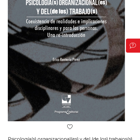
Psicología(s) organizacional(es) y del (de los) trabajos(s)
Pal