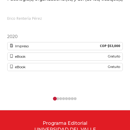
Erico Rentería Pérez
Alon
2020
20
Impreso
COP $53,000
eBook
Gratuito
eBook
Gratuito
Programa Editorial
UNIVERSIDAD DEL VALLE