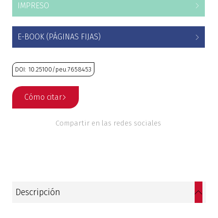
IMPRESO
Estudios culturales
E-BOOK (PÁGINAS FIJAS)
Estudios editoriales
Estudios regionales
DOI: 10.25100/peu.7658453
Ética
Cómo citar
Filosofía
Compartir en las redes sociales
Finanzas
Física
Género
Descripción
Geografía