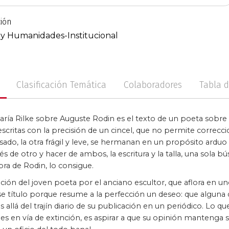
ción
no
Posconflicto
Psico
 y Humanidades-Institucional
Clasificación Temática
Colaboradores
Tabla 
aría Rilke sobre Auguste Rodin es el texto de un poeta sobre 
scritas con la precisión de un cincel, que no permite correccion
ado, la otra frágil y leve, se hermanan en un propósito arduo 
és de otro y hacer de ambos, la escritura y la talla, una sola b
bra de Rodin, lo consigue.
ción del joven poeta por el anciano escultor, que aflora en uno
e título porque resume a la perfección un deseo: que alguna d
llá del trajín diario de su publicación en un periódico. Lo q
s en vía de extinción, es aspirar a que su opinión mantenga su