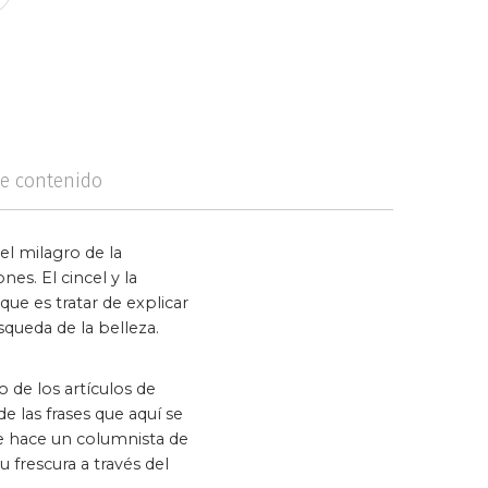
logía
Violencia
de contenido
el milagro de la
es. El cincel y la
que es tratar de explicar
úsqueda de la belleza.
 de los artículos de
e las frases que aquí se
ue hace un columnista de
 frescura a través del