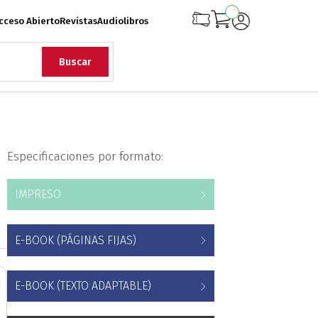
cceso Abierto
Revistas
Audiolibros
Buscar
rqueología
Especificaciones por formato:
iología
Ciencias
IMPRESO
onflicto Armado
E-BOOK (PÁGINAS FIJAS)
rollo
Diseño
E-BOOK (TEXTO ADAPTABLE)