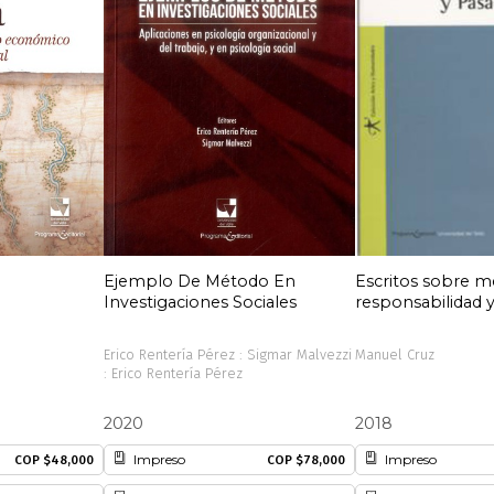
Ejemplo De Método En
Escritos sobre m
Investigaciones Sociales
responsabilidad 
Erico Rentería Pérez : Sigmar Malvezzi
Manuel Cruz
: Erico Rentería Pérez
2020
2018
Impreso
Impreso
COP $48,000
COP $78,000