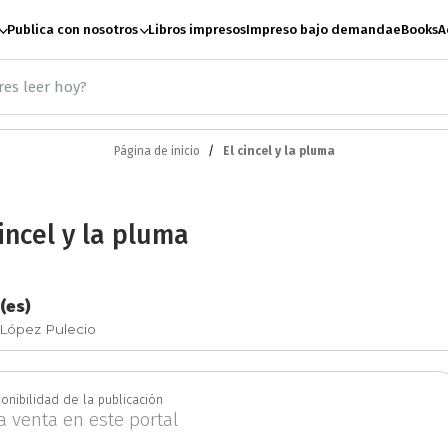
Publica con nosotros
Libros impresos
Impreso bajo demanda
eBooks
A
Página de inicio
El cincel y la pluma
ación
Antropología
A
cincel y la pluma
te
Artes escénicas
B
(es)
Ciencias Sociales
C
López Pulecio
e paz
Derecho
Desar
onibilidad de la publicación
la venta en este portal