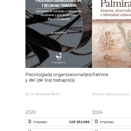
Psicología(s) organizacional(es)
Palmira
y del (de los) trabajos(s)
Erico Rentería Pérez
Alonso Valencia Llano
2020
2026
Impreso
Impreso
COP $53,000