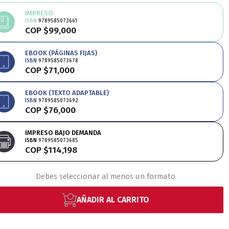
Educación
Estudios
IMPRESO
ISBN
9789585073661
COP $99,000
oriales
Estudios regio
EBOOK (PÁGINAS FIJAS)
ISBN
9789585073678
COP $71,000
nanzas
Física
Géner
EBOOK (TEXTO ADAPTABLE)
ISBN
9789585073692
COP $76,000
Ingeniería
Lenguas
IMPRESO BAJO DEMANDA
ISBN
9789585073685
COP $114,198
Medicina
Medioambi
Debes seleccionar al menos un formato
AÑADIR AL CARRITO
fico
Patrimonio
Pe