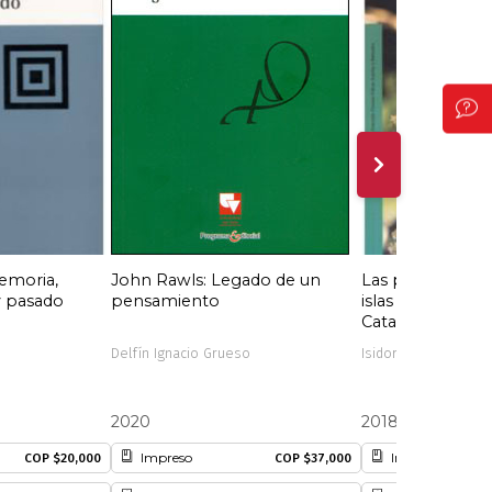
emoria,
John Rawls: Legado de un
Las plantas y su
y pasado
pensamiento
islas de Provide
Catalina
Delfín Ignacio Grueso
Isidoro Cabrera
2020
2018
Impreso
Impreso
COP $20,000
COP $37,000