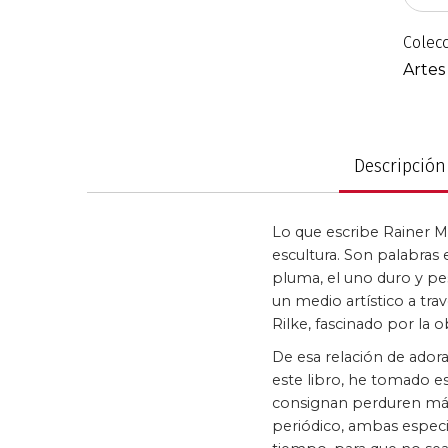
de
imágenes
Colec
Política y gobier
Artes
Descripción
Lo que escribe Rainer M
escultura. Son palabras e
pluma, el uno duro y pes
un medio artístico a trav
Rilke, fascinado por la o
De esa relación de adora
este libro, he tomado es
consignan perduren más a
periódico, ambas especie