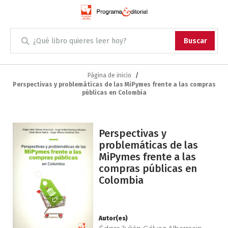
Administración
Buscar
Antropología
Skip
to
Página de inicio
Perspectivas y problemáticas de las MiPymes frente a las compras
Content
Arqueología
públicas en Colombia
Arquitectura
Saltar
Perspectivas y
al
Arte
problemáticas de las
final
MiPymes frente a las
de
Artes escénicas
compras públicas en
la
Colombia
galería
Biología
de
imágenes
Ciencias
Autor(es)