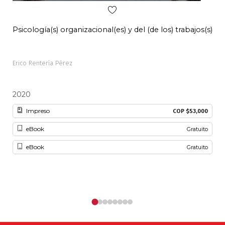
Psicología(s) organizacional(es) y del (de los) trabajos(s)
Pal
Erico Rentería Pérez
Alon
2020
20
Impreso
COP $53,000
eBook
Gratuito
eBook
Gratuito