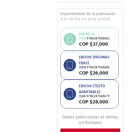
Estudios culturales
Disponibilidad de la publicación
A la venta en este portal
Estudios editoriales
IMPRESO
Estudios regionales
ISBN
9786287500662
COP $37,000
Ética
EBOOK (PÁGINAS
FIJAS)
Filosofía
ISBN
9786287500686
COP $26,000
Finanzas
EBOOK (TEXTO
ADAPTABLE)
Física
ISBN
9786287500679
COP $28,000
Género
Debes seleccionar al menos
un formato
Geografía