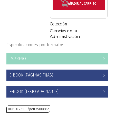
AÑADIR AL CARRITO
Historia
Ingeniería
Colección
Ciencias de la
Lenguas
Administración
Especificaciones por formato:
Literatura
IMPRESO
Matemáticas
Medicina
E-BOOK (PÁGINAS FIJAS)
Medioambiente
E-BOOK (TEXTO ADAPTABLE)
Música
DOI: 10.25100/peu.7500662
Narcotráfico