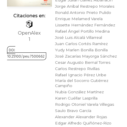
Édgar Julián Gálvez Albarracin
Jorge Aníbal Restrepo Morales
Ciencia política
Ronald Antonio Prieto Pulido
Citaciones en:
Enrique Melamed Varela
Ciencias Sociales
Lissette Hernández Fernández
Rafael Ángel Portillo Medina
OpenAlex
Conflicto Armado
José Luis Alcalá Villarreal
1
Juan Carlos Cortés Ramírez
Construcción de paz
Yudy Marlen Bonilla Bonilla
DOI:
José Zacarías Mayorga Sánchez
10.25100/peu.7500662
Cesar Augusto Bernal Torres
Derecho
Saltar
Carlos Restrepo Rivillas
al
Rafael Ignacio Pérez Uribe
Desarrollo
comienzo
María del Socorro Gutiérrez
Campiño
de
Nubia González Martínez
la
Diseño
Karen Cuéllar Lasprilla
galería
Rodrigo Otoniel Varela Villegas
de
Economía
Saulo Bravo García
imágenes
Alexander Alexander Rojas
Educación
Edgar Alfredo Quiñónez-Rizo