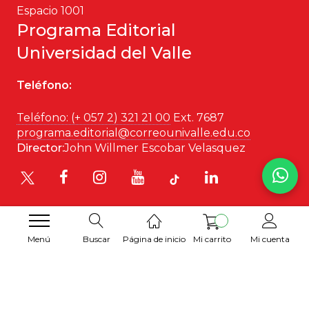
Espacio 1001
Programa Editorial
Universidad del Valle
Teléfono:
Teléfono: (+ 057 2) 321 21 00
Ext. 7687
programa.editorial@correounivalle.edu.co
Director:
John Willmer Escobar Velasquez
Menú
Buscar
Página de inicio
Mi carrito
Mi cuenta
Desarrollado por
Hipertexto SAS
. 2026 © Todos los
derechos reservados.