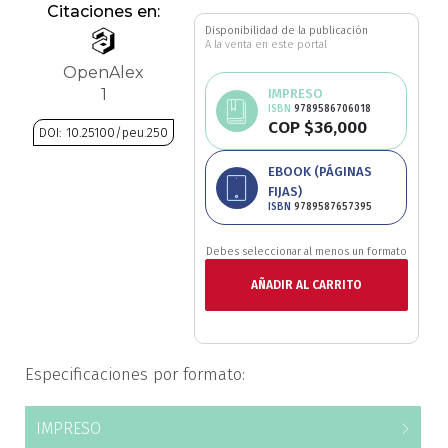
Citaciones en:
Ciencia política
Disponibilidad de la publicación
A la venta en este portal
OpenAlex
Ciencias Sociales
1
IMPRESO
ISBN
9789586706018
Conflicto Armado
COP $36,000
DOI: 10.25100/peu.250
Saltar
EBOOK (PÁGINAS
Construcción de paz
FIJAS)
al
ISBN
9789587657395
comienzo
Derecho
de
Debes seleccionar al menos un formato
la
Desarrollo
galería
AÑADIR AL CARRITO
de
imágenes
Diseño
Especificaciones por formato:
Economía
Educación
IMPRESO