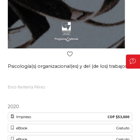
Psicología(s) organizacional(es) y del (de los) trabajos(s)
Eje
Erico Rentería Pérez
Eric
2020
20
Impreso
COP $53,000
eBook
Gratuito
eBook
Gratuito