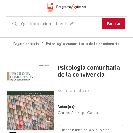
Administración
Buscar
Antropología
Skip
to
Página de inicio
Psicología comunitaria de la convivencia
Content
Arqueología
Saltar
Arquitectura
Psicología comunitaria
al
de la convivencia
final
Arte
de
la
Segunda edición
Artes escénicas
galería
de
Autor(es)
imágenes
Biología
Carlos Arango Cálad
Ciencias
Disponibilidad de la publicación