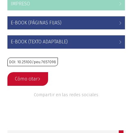
IMPRESO
Estudios culturales
E-BOOK (PÁGINAS FIJAS)
Estudios editoriales
Estudios regionales
E-BOOK (TEXTO ADAPTABLE)
Ética
DOI: 10.25100/peu.7657098
Filosofía
Cómo citar
Finanzas
Compartir en las redes sociales
Física
Género
Geografía