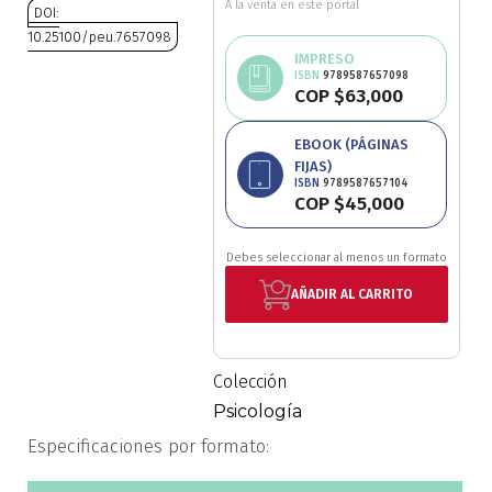
A la venta en este portal
DOI:
Ciencia política
10.25100/peu.7657098
IMPRESO
ISBN
9789587657098
Saltar
Ciencias Sociales
COP $63,000
al
comienzo
Avísame
Conflicto Armado
EBOOK (PÁGINAS
de
disponibilidad
FIJAS)
la
ISBN
9789587657104
Construcción de paz
galería
COP $45,000
de
Derecho
imágenes
Debes seleccionar al menos un formato
AÑADIR AL CARRITO
Desarrollo
Diseño
Colección
Psicología
Economía
Especificaciones por formato:
Educación