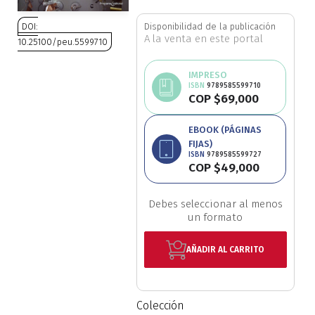
Ciencia política
DOI:
Disponibilidad de la publicación
A la venta en este portal
10.25100/peu.5599710
Ciencias Sociales
Saltar
IMPRESO
al
ISBN
9789585599710
Conflicto Armado
COP $69,000
comienzo
de
Construcción de paz
EBOOK (PÁGINAS
la
FIJAS)
galería
ISBN
9789585599727
Derecho
de
COP $49,000
imágenes
Desarrollo
Debes seleccionar al menos
un formato
Diseño
AÑADIR AL CARRITO
Economía
Educación
Colección