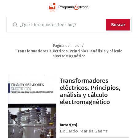
Administración
Buscar
Antropología
Skip
to
Página de inicio
Transformadores eléctricos. Principios, análisis y cálculo
Content
Arqueología
electromagnético
Arquitectura
Saltar
Transformadores
al
Arte
eléctricos. Principios,
final
análisis y cálculo
de
Artes escénicas
electromagnético
la
galería
Biología
de
imágenes
Autor(es)
Ciencias
Eduardo Marlés Sáenz