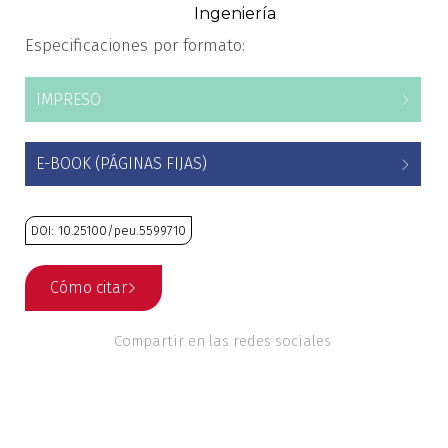
Ingeniería
Estudios culturales
Especificaciones por formato:
Estudios editoriales
IMPRESO
Estudios regionales
E-BOOK (PÁGINAS FIJAS)
Ética
Filosofía
DOI: 10.25100/peu.5599710
Finanzas
Cómo citar
Física
Compartir en las redes sociales
Género
Geografía