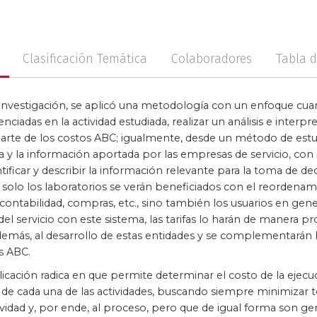
no
Posconflicto
Psico
Clasificación Temática
Colaboradores
Tabla 
 investigación, se aplicó una metodología con un enfoque cuanti
denciadas en la actividad estudiada, realizar un análisis e interp
arte de los costos ABC; igualmente, desde un método de est
a y la información aportada por las empresas de servicio, con
ntificar y describir la información relevante para la toma de de
o solo los laboratorios se verán beneficiados con el reordena
contabilidad, compras, etc., sino también los usuarios en gener
 del servicio con este sistema, las tarifas lo harán de manera p
 además, al desarrollo de estas entidades y se complementarán
s ABC.
icación radica en que permite determinar el costo de la ejecuc
 de cada una de las actividades, buscando siempre minimizar t
ividad y, por ende, al proceso, pero que de igual forma son g