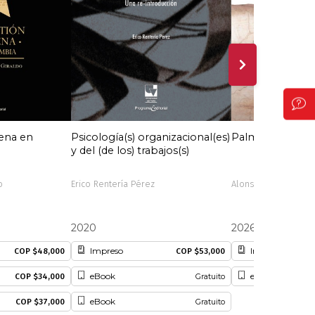
gena en
Psicología(s) organizacional(es)
Palmira
y del (de los) trabajos(s)
o
Erico Rentería Pérez
Alonso Valencia Lla
2020
2026
Impreso
Impreso
COP $48,000
COP $53,000
eBook
eBook (EPUB)
COP $34,000
Gratuito
eBook
COP $37,000
Gratuito