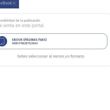
 eBook
Educación
Estudios
onibilidad de la publicación
la venta en este portal
oriales
Estudios regio
EBOOK (PÁGINAS FIJAS)
ISBN
9786287523845
nanzas
Física
Géner
Debes seleccionar al menos un formato
Ingeniería
Lenguas
Medicina
Medioambi
fico
Patrimonio
Pe