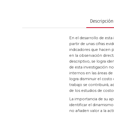
Saltar
al
Política y gobier
comienzo
de
Descripción
la
galería
de
En el desarrollo de esta
imágenes
partir de unas cifras evi
indicadores que hacen p
en la observación direct
descriptivo, se logra ide
de esta investigación n
internos en las áreas de 
logra disminuir el costo
trabajo se contribuirá,
de los estudios de costo
La importancia de su apl
identificar el dinamismo
no añaden valor a la act