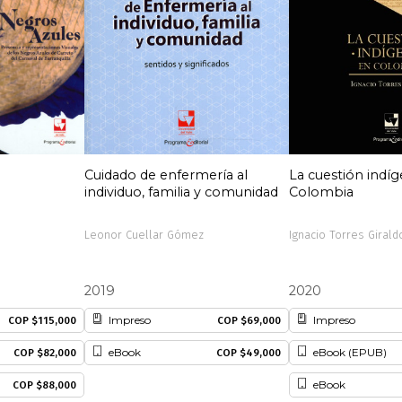
Cuidado de enfermería al
La cuestión indí
individuo, familia y comunidad
Colombia
Leonor Cuellar Gómez
Ignacio Torres Girald
2019
2020
Impreso
Impreso
COP $115,000
COP $69,000
eBook
eBook (EPUB)
COP $82,000
COP $49,000
eBook
COP $88,000