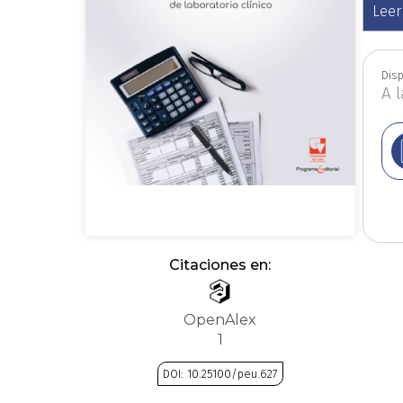
Leer
Economía
Disp
A 
Estudios edit
Filosofía
Fi
Historia
Citaciones en:
Matemáticas
OpenAlex
1
Narcotrá
DOI: 10.25100/peu.627