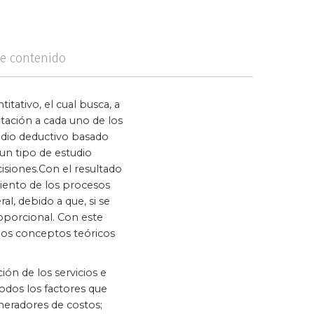
logía
Violencia
de contenido
tativo, el cual busca, a
retación a cada uno de los
udio deductivo basado
 un tipo de estudio
cisiones.Con el resultado
miento de los procesos
al, debido a que, si se
roporcional. Con este
 los conceptos teóricos
ión de los servicios e
odos los factores que
eneradores de costos;