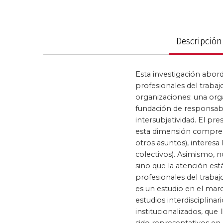
Saltar
al
Política y gobier
comienzo
de
Descripción
la
galería
de
Esta investigación abord
imágenes
profesionales del trabaj
organizaciones: una or
fundación de responsabi
intersubjetividad. El pr
esta dimensión comprend
otros asuntos), interesa
colectivos). Asimismo, n
sino que la atención está
profesionales del trabaj
es un estudio en el marc
estudios interdisciplinar
institucionalizados, que