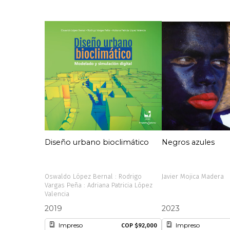
Diseño urbano bioclimático
Negros azules
Oswaldo López Bernal : Rodrigo
Javier Mojica Madera
Vargas Peña : Adriana Patricia López
Valencia
2019
2023
Impreso
Impreso
COP $92,000