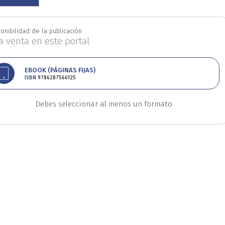
Educación
Estudios
onibilidad de la publicación
la venta en este portal
oriales
Estudios regio
EBOOK (PÁGINAS FIJAS)
ISBN
9786287566125
nanzas
Física
Géner
Debes seleccionar al menos un formato
Ingeniería
Lenguas
Medicina
Medioambi
fico
Patrimonio
Pe