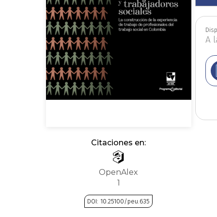
Economía
Disp
A 
Estudios edit
Filosofía
Fi
Historia
Citaciones en:
Matemáticas
OpenAlex
1
Narcotrá
DOI: 10.25100/peu.635