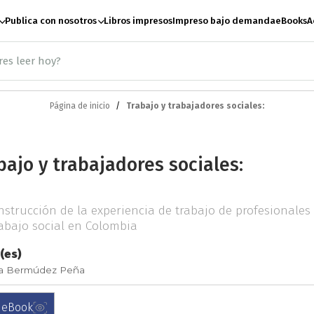
Publica con nosotros
Libros impresos
Impreso bajo demanda
eBooks
A
Página de inicio
Trabajo y trabajadores sociales:
ación
Antropología
A
bajo y trabajadores sociales:
te
Artes escénicas
B
nstrucción de la experiencia de trabajo de profesionales
Ciencias Sociales
C
rabajo social en Colombia
(es)
ia Bermúdez Peña
e paz
Derecho
Desar
 eBook