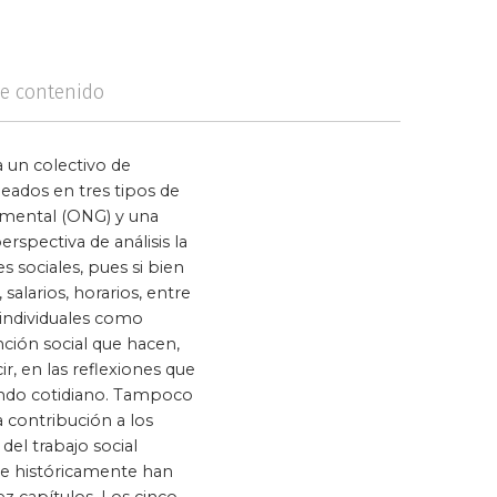
logía
Violencia
de contenido
a un colectivo de
leados en tres tipos de
amental (ONG) y una
spectiva de análisis la
s sociales, pues si bien
alarios, horarios, entre
o individuales como
nción social que hacen,
ir, en las reflexiones que
 mundo cotidiano. Tampoco
a contribución a los
del trabajo social
que históricamente han