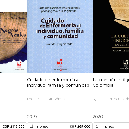
Cuidado de enfermería al
La cuestión indí
individuo, familia y comunidad
Colombia
Leonor Cuellar Gómez
Ignacio Torres Girald
2019
2020
Impreso
Impreso
COP $115,000
COP $69,000