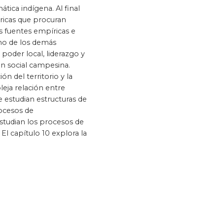
tica indígena. Al final
óricas que procuran
logía
Violencia
s fuentes empíricas e
uno de los demás
poder local, liderazgo y
ón social campesina.
n del territorio y la
leja relación entre
 estudian estructuras de
rocesos de
studian los procesos de
 El capítulo 10 explora la