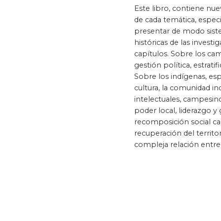
de
Este libro, contiene nue
imágenes
de cada temática, especi
Política y gobier
presentar de modo siste
históricas de las invest
capítulos. Sobre los ca
gestión política, estrat
Sobre los indígenas, esp
cultura, la comunidad in
intelectuales, campesin
poder local, liderazgo y 
recomposición social ca
recuperación del territor
compleja relación entre 