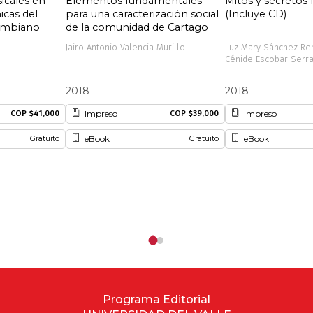
icales en
Elementos fundamentales
Mitos y secretos f
icas del
para una caracterización social
(Incluye CD)
ombiano
de la comunidad de Cartago
a
Jairo Antonio Valencia Murillo
Luz Mary Sánchez Ren
Cénide Escobar Serr
2018
2018
Impreso
Impreso
COP $41,000
COP $39,000
eBook
eBook
Gratuito
Gratuito
Programa Editorial