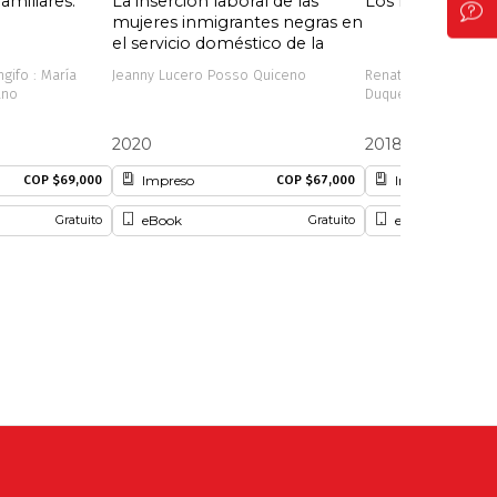
amiliares.
La inserción laboral de las
Los hijos de una
mujeres inmigrantes negras en
el servicio doméstico de la
ciudad de Cali
gifo : María
Jeanny Lucero Posso Quiceno
Renata Moreno Quint
ano
Duque Betancur
2020
2018
Impreso
Impreso
COP $69,000
COP $67,000
eBook
eBook
Gratuito
Gratuito