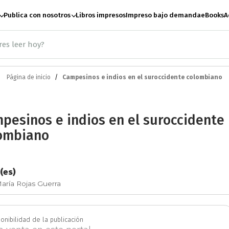
Publica con nosotros
Libros impresos
Impreso bajo demanda
eBooks
A
Página de inicio
Campesinos e indios en el suroccidente colombiano
ación
Antropología
A
pesinos e indios en el suroccidente
te
Artes escénicas
B
ombiano
Ciencias Sociales
C
(es)
aría Rojas Guerra
e paz
Derecho
Desar
onibilidad de la publicación