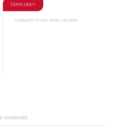
Cómo citar
 culturales
Compartir en las redes sociales
nales
Ética
o
Geografía
Literatura
ente
Música
de contenido
riodismo