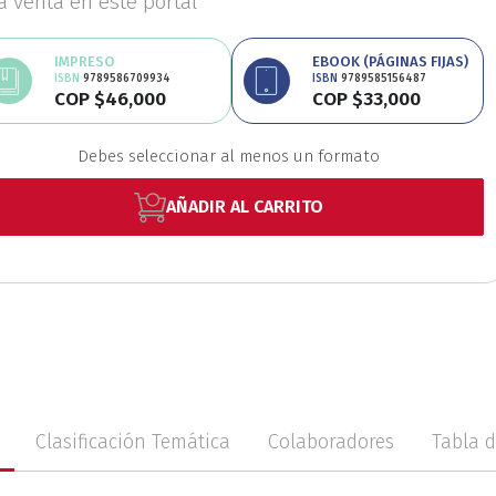
la venta en este portal
Educación
Estudios
IMPRESO
EBOOK (PÁGINAS FIJAS)
ISBN
9789586709934
ISBN
9789585156487
COP $46,000
COP $33,000
oriales
Estudios regio
Avísame
Debes seleccionar al menos un formato
disponibilidad
nanzas
Física
Géner
AÑADIR AL CARRITO
Ingeniería
Lenguas
Medicina
Medioambi
Clasificación Temática
Colaboradores
Tabla 
fico
Patrimonio
Pe