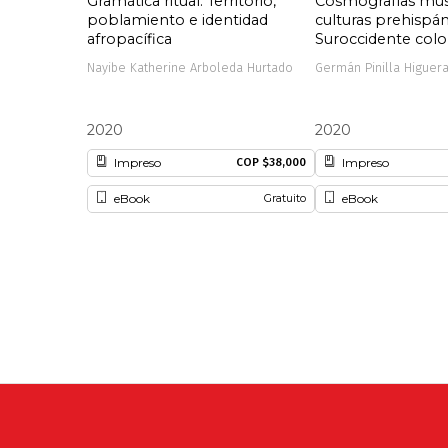
Gramática ritual. Territorio,
Cosmografías mus
poblamiento e identidad
culturas prehispán
afropacífica
Suroccidente col
Nayibe Katherine Arboleda Hurtado
Germán Pinilla Higuer
2020
2020
Impreso
Impreso
COP $38,000
eBook
eBook
Gratuito