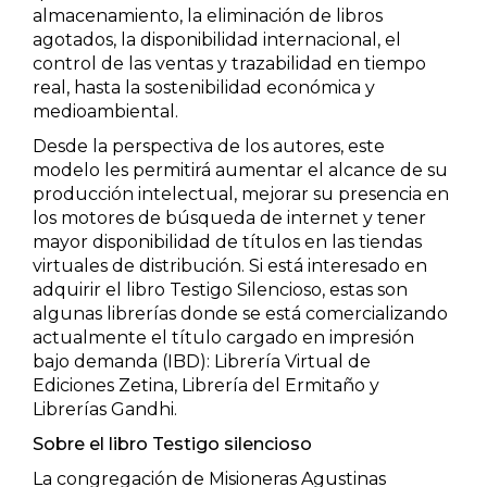
almacenamiento, la eliminación de libros
Estudios culturales
agotados, la disponibilidad internacional, el
control de las ventas y trazabilidad en tiempo
Estudios editoriales
real, hasta la sostenibilidad económica y
medioambiental.
Estudios regionales
Desde la perspectiva de los autores, este
modelo les permitirá aumentar el alcance de su
Ética
producción intelectual, mejorar su presencia en
los motores de búsqueda de internet y tener
mayor disponibilidad de títulos en las tiendas
Filosofía
virtuales de distribución. Si está interesado en
adquirir el libro Testigo Silencioso, estas son
Finanzas
algunas librerías donde se está comercializando
actualmente el título cargado en impresión
Física
bajo demanda (IBD):
Librería Virtual de
Ediciones Zetina
,
Librería del Ermitaño
y
Librerías Gandhi.
Género
Sobre el libro
Testigo silencioso
Geografía
La congregación de Misioneras Agustinas