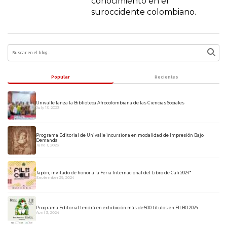
conocimiento en el
suroccidente colombiano.
Popular
Recientes
Univalle lanza la Biblioteca Afrocolombiana de las Ciencias Sociales
July 13, 2023
Programa Editorial de Univalle incursiona en modalidad de Impresión Bajo
Demanda
June 1, 2023
Japón, invitado de honor a la Feria Internacional del Libro de Cali 2024*
September 29, 2024
Programa Editorial tendrá en exhibición más de 500 títulos en FILBO 2024
April 3, 2024