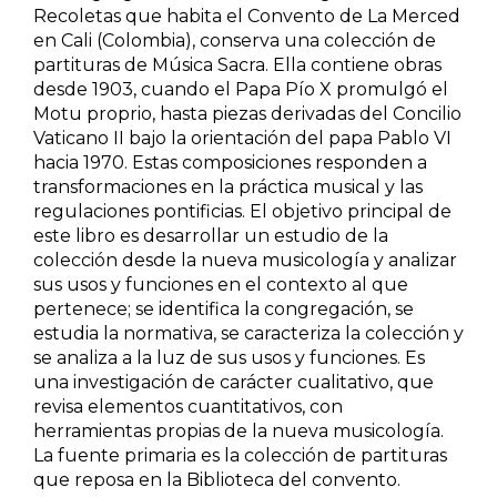
Recoletas que habita el Convento de La Merced
Historia
en Cali (Colombia), conserva una colección de
partituras de Música Sacra. Ella contiene obras
Ingeniería
desde 1903, cuando el Papa Pío X promulgó el
Motu proprio, hasta piezas derivadas del Concilio
Vaticano II bajo la orientación del papa Pablo VI
Lenguas
hacia 1970. Estas composiciones responden a
transformaciones en la práctica musical y las
Literatura
regulaciones pontificias. El objetivo principal de
este libro es desarrollar un estudio de la
Matemáticas
colección desde la nueva musicología y analizar
sus usos y funciones en el contexto al que
pertenece; se identifica la congregación, se
Medicina
estudia la normativa, se caracteriza la colección y
se analiza a la luz de sus usos y funciones. Es
Medioambiente
una investigación de carácter cualitativo, que
revisa elementos cuantitativos, con
Música
herramientas propias de la nueva musicología.
La fuente primaria es la colección de partituras
Narcotráfico
que reposa en la Biblioteca del convento.