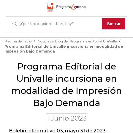
Administración
Buscar
Antropología
Skip
Página de inicio
Noticias y Blog del Programa editorial UniValle
to
Programa Editorial de Univalle incursiona en modalidad de
Content
Arqueología
Impresión Bajo Demanda
Programa Editorial de
Arquitectura
Univalle incursiona en
Arte
modalidad de Impresión
Artes escénicas
Bajo Demanda
Biología
1 Junio 2023
Ciencias
Boletín informativo 03, mayo 31 de 2023