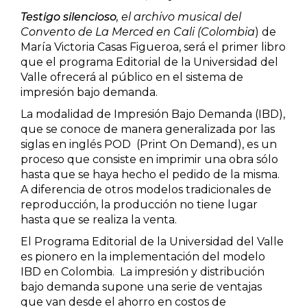
Testigo silencioso
, el archivo musical del
Ciencia política
Convento de La Merced en Cali (Colombia
) de
María Victoria Casas Figueroa, será el primer libro
Ciencias Sociales
que el programa Editorial de la Universidad del
Valle ofrecerá al público en el sistema de
Conflicto Armado
impresión bajo demanda.
La modalidad de Impresión Bajo Demanda (IBD),
Construcción de paz
que se conoce de manera generalizada por las
siglas en inglés POD (Print On Demand), es un
Derecho
proceso que consiste en imprimir una obra sólo
hasta que se haya hecho el pedido de la misma.
Desarrollo
A diferencia de otros modelos tradicionales de
reproducción, la producción no tiene lugar
hasta que se realiza la venta.
Diseño
El Programa Editorial de la Universidad del Valle
es pionero en la implementación del modelo
Economía
IBD en Colombia. La impresión y distribución
bajo demanda supone una serie de ventajas
Educación
que van desde el ahorro en costos de