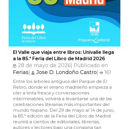
Ciencia política
Ciencias Sociales
Conflicto Armado
Construcción de paz
El Valle que viaja entre libros: Univalle llega
a la 85.ª Feria del Libro de Madrid 2026
28 de mayo de 2026| Publicado en
Derecho
Ferias
|
Jose D. Londoño Castro
|
161
Desarrollo
Entre los árboles antiguos del Parque de El
Retiro, donde el verano madrileño empieza a
oler a tinta fresca y conversaciones
Diseño
interminables, volverá a levantarse una de las
celebraciones literarias más importantes del
Economía
mundo hispano. Del 29 de mayo al 14 de junio,
la 85.ª edición de la Feria del Libro de Madrid
reunirá a cientos de editoriales, librerías,
Educación
autores y lectores bajo una consigna tan