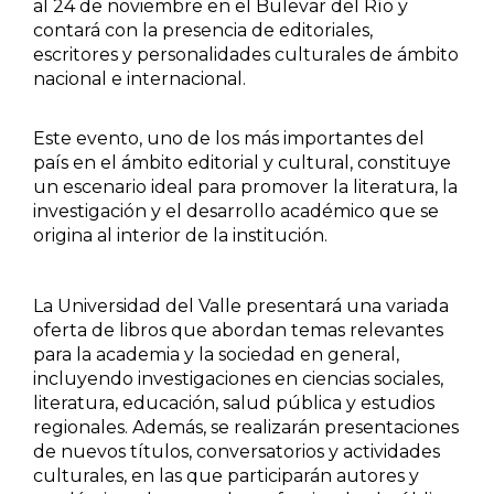
al 24 de noviembre en el Bulevar del Río y
Ciencia política
contará con la presencia de editoriales,
escritores y personalidades culturales de ámbito
nacional e internacional.
Ciencias Sociales
Este evento, uno de los más importantes del
Conflicto Armado
país en el ámbito editorial y cultural, constituye
un escenario ideal para promover la literatura, la
Construcción de paz
investigación y el desarrollo académico que se
origina al interior de la institución.
Derecho
Desarrollo
La Universidad del Valle presentará una variada
oferta de libros que abordan temas relevantes
para la academia y la sociedad en general,
Diseño
incluyendo investigaciones en ciencias sociales,
literatura, educación, salud pública y estudios
Economía
regionales. Además, se realizarán presentaciones
de nuevos títulos, conversatorios y actividades
Educación
culturales, en las que participarán autores y