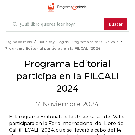
Administración
Buscar
Antropología
Skip
Página de inicio
Noticias y Blog del Programa editorial UniValle
to
Programa Editorial participa en la FILCALI 2024
Content
Arqueología
Programa Editorial
Arquitectura
participa en la FILCALI
Arte
2024
Artes escénicas
7 Noviembre 2024
Biología
El Programa Editorial de la Universidad del Valle
participará en la Feria Internacional del Libro de
Ciencias
Cali (FILCALI) 2024, que se llevará a cabo del 14