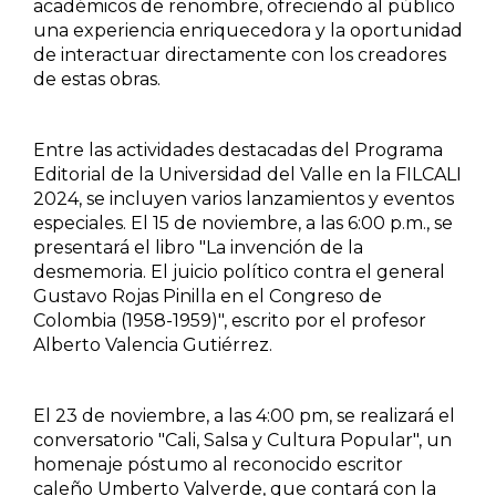
académicos de renombre, ofreciendo al público
una experiencia enriquecedora y la oportunidad
Estudios culturales
de interactuar directamente con los creadores
de estas obras.
Estudios editoriales
Estudios regionales
Entre las actividades destacadas del Programa
Editorial de la Universidad del Valle en la FILCALI
Ética
2024, se incluyen varios lanzamientos y eventos
especiales. El 15 de noviembre, a las 6:00 p.m., se
presentará el libro "La invención de la
Filosofía
desmemoria. El juicio político contra el general
Gustavo Rojas Pinilla en el Congreso de
Finanzas
Colombia (1958-1959)", escrito por el profesor
Alberto Valencia Gutiérrez.
Física
El 23 de noviembre, a las 4:00 pm, se realizará el
Género
conversatorio "Cali, Salsa y Cultura Popular", un
homenaje póstumo al reconocido escritor
Geografía
caleño Umberto Valverde, que contará con la