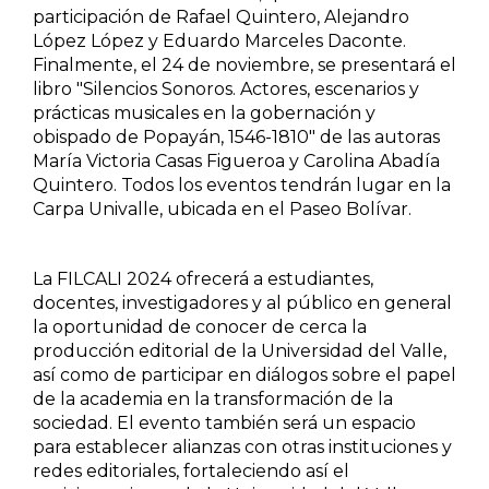
participación de Rafael Quintero, Alejandro
Historia
López López y Eduardo Marceles Daconte.
Finalmente, el 24 de noviembre, se presentará el
Ingeniería
libro "Silencios Sonoros. Actores, escenarios y
prácticas musicales en la gobernación y
obispado de Popayán, 1546-1810" de las autoras
Lenguas
María Victoria Casas Figueroa y Carolina Abadía
Quintero. Todos los eventos tendrán lugar en la
Literatura
Carpa Univalle, ubicada en el Paseo Bolívar.
Matemáticas
La FILCALI 2024 ofrecerá a estudiantes,
docentes, investigadores y al público en general
Medicina
la oportunidad de conocer de cerca la
producción editorial de la Universidad del Valle,
Medioambiente
así como de participar en diálogos sobre el papel
de la academia en la transformación de la
Música
sociedad. El evento también será un espacio
para establecer alianzas con otras instituciones y
Narcotráfico
redes editoriales, fortaleciendo así el