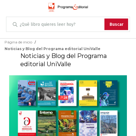
Administración
Buscar
Antropología
Skip
Página de inicio
to
Noticias y Blog del Programa editorial UniValle
Content
Arqueología
Noticias y Blog del Programa
editorial UniValle
Arquitectura
Arte
Artes escénicas
Biología
Ciencias