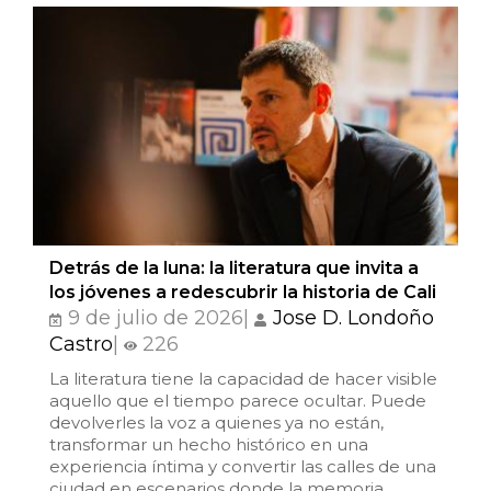
Estudios culturales
Estudios editoriales
Estudios regionales
Ética
Filosofía
Detrás de la luna: la literatura que invita a
los jóvenes a redescubrir la historia de Cali
Finanzas
9 de julio de 2026|
Jose D. Londoño
Castro
|
226
Física
La literatura tiene la capacidad de hacer visible
aquello que el tiempo parece ocultar. Puede
Género
devolverles la voz a quienes ya no están,
transformar un hecho histórico en una
experiencia íntima y convertir las calles de una
Geografía
ciudad en escenarios donde la memoria