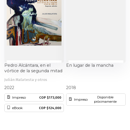
Ciencia política
Ciencias Sociales
Conflicto Armado
Construcción de paz
Pedro Alcántara, en el
En lugar de la mancha
Derecho
vórtice de la segunda mitad
del siglo XX / in the vortex
Desarrollo
Julián Malatesta y otros
of the second half of the
Diego Pombo
twentieth century
2022
2018
Diseño
Impreso
Disponible
COP $173,000
Impreso
próximamente
eBook
COP $124,000
Economía
Educación