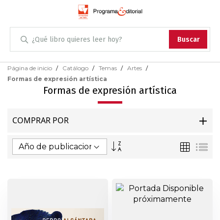
Administración
Buscar
Antropología
Skip
Página de inicio
Catálogo
Temas
Artes
to
Formas de expresión artística
Content
Arqueología
Formas de expresión artística
Arquitectura
COMPRAR POR
Arte
Fijar
Parrilla
Lis
Dirección
Artes escénicas
Ascendente
Biología
Ciencias