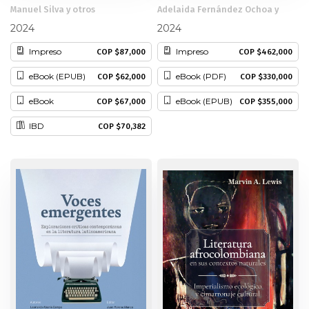
Manuel Silva y otros
Adelaida Fernández Ochoa y
otros
2024
2024
Impreso
Impreso
COP $87,000
COP $462,000
eBook (EPUB)
eBook (PDF)
COP $62,000
COP $330,000
eBook
eBook (EPUB)
COP $67,000
COP $355,000
IBD
COP $70,382