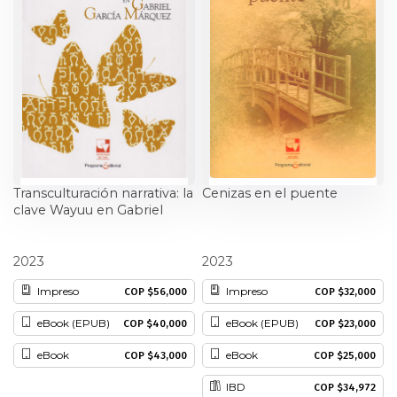
Transculturación narrativa: la
Cenizas en el puente
clave Wayuu en Gabriel
García Márquez
Juan Moreno Blanco
Hernán Toro
2023
2023
Impreso
Impreso
COP $56,000
COP $32,000
eBook (EPUB)
eBook (EPUB)
COP $40,000
COP $23,000
eBook
eBook
COP $43,000
COP $25,000
IBD
COP $34,972