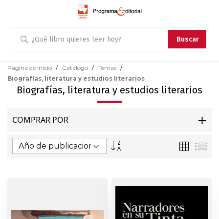
Administración
Buscar
Antropología
Skip
Página de inicio
Catálogo
Temas
to
Biografías, literatura y estudios literarios
Content
Arqueología
Biografías, literatura y estudios literarios
Arquitectura
COMPRAR POR
Arte
Fijar
Parrilla
Lis
Dirección
Artes escénicas
Ascendente
Biología
Ciencias