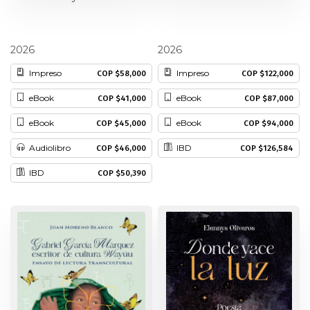
Patrimonio
Hernán Alfonso Toro Patiño
Alejandra Toro Calonje
2026
2026
Periodismo
Impreso
Impreso
COP $58,000
COP $122,000
Política y gobierno
eBook
eBook
COP $41,000
COP $87,000
eBook
eBook
COP $45,000
COP $94,000
Posconflicto
Audiolibro
IBD
COP $126,584
COP $46,000
Psicología
IBD
COP $50,390
Violencia