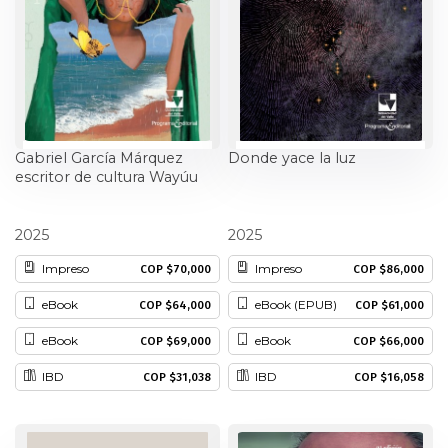
Gabriel García Márquez
Donde yace la luz
escritor de cultura Wayúu
Juan Moreno Blanco
Elennys Oliveros
2025
2025
Impreso
Impreso
COP $70,000
COP $86,000
eBook
eBook (EPUB)
COP $64,000
COP $61,000
eBook
eBook
COP $69,000
COP $66,000
IBD
IBD
COP $31,038
COP $16,058