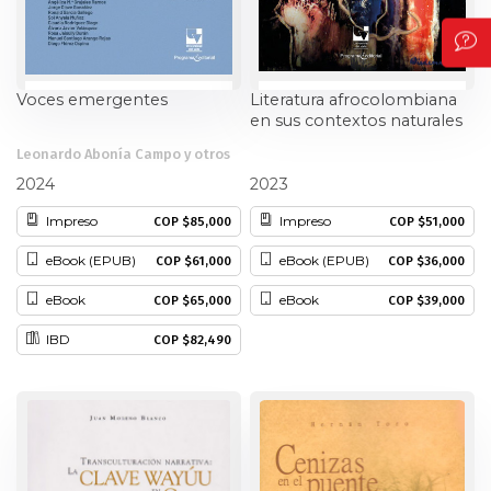
Voces emergentes
Literatura afrocolombiana
en sus contextos naturales
Leonardo Abonía Campo y otros
Marvin A. Lewis
2024
2023
Impreso
Impreso
COP $85,000
COP $51,000
eBook (EPUB)
eBook (EPUB)
COP $61,000
COP $36,000
eBook
eBook
COP $65,000
COP $39,000
IBD
COP $82,490