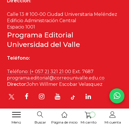
Dirección:
Calle 13 # 100-00 Ciudad Universitaria Meléndez
Edificio Administración Central
Espacio 1001
Programa Editorial
Universidad del Valle
Teléfono:
Teléfono: (+ 057 2) 321 21 00
Ext. 7687
programa.editorial@correounivalle.edu.co
Director:
John Willmer Escobar Velasquez
Menú
Buscar
Página de inicio
Mi carrito
Mi cuenta
Desarrollado por
Hipertexto SAS
. 2026 © Todos los