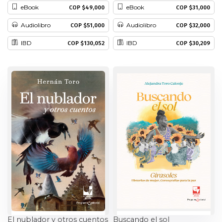
eBook
eBook
COP $49,000
COP $31,000
Historia
Audiolibro
Audiolibro
COP $51,000
COP $32,000
Ingeniería
IBD
IBD
COP $130,052
COP $30,209
Lenguas
Literatura
Matemáticas
Medicina
Medioambiente
Música
Narcotráfico
El nublador y otros cuentos
Buscando el sol