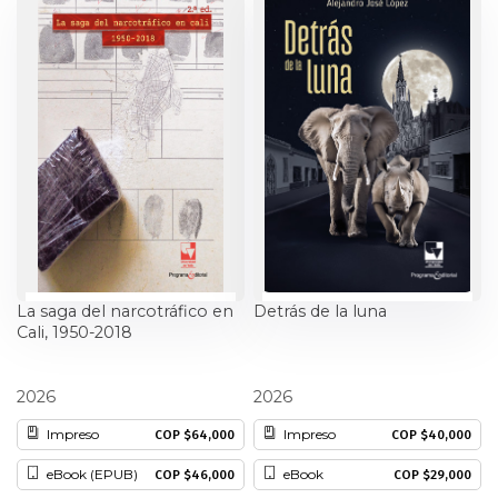
Estudios culturales
Estudios editoriales
Estudios regionales
Ética
Filosofía
Finanzas
La saga del narcotráfico en
Detrás de la luna
Cali, 1950-2018
Física
Gildardo Vanegas Muñoz
Alejandro José López
2026
2026
Género
Impreso
Impreso
COP $64,000
COP $40,000
Geografía
eBook (EPUB)
eBook
COP $46,000
COP $29,000