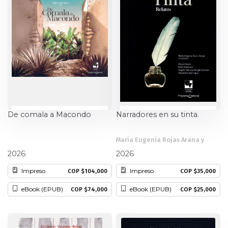
Ciencia política
Ciencias Sociales
Conflicto Armado
Construcción de paz
De comala a Macondo
Narradores en su tinta.
Derecho
Desarrollo
María Eugenia Rojas Arana y
Fabio Martínez
otros
2026
2026
Diseño
Impreso
Impreso
COP $104,000
COP $35,000
eBook (EPUB)
eBook (EPUB)
COP $74,000
COP $25,000
Economía
Educación