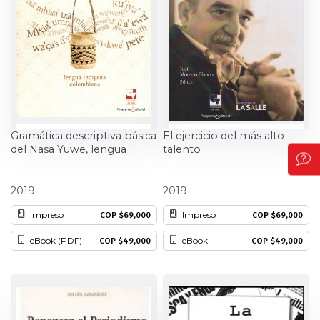
Gramática descriptiva básica
El ejercicio del más alto
del Nasa Yuwe, lengua
talento
indígena colombiana
Rocio del Pilar Nieves Oviedo
Juan Moreno Blanco
2019
2019
Impreso
Impreso
COP $69,000
COP $69,000
eBook (PDF)
eBook
COP $49,000
COP $49,000