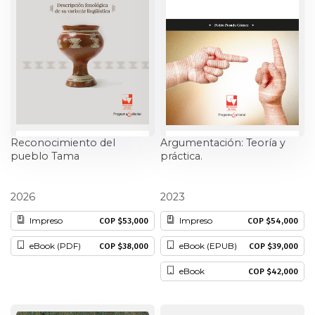
Ciencia política
Ciencias Sociales
Conflicto Armado
Construcción de paz
Reconocimiento del
Argumentación: Teoría y
pueblo Tama
práctica.
Derecho
Luis Emilio Mora Cortés
Pedro Posada Gómez
Desarrollo
2026
2023
Impreso
Impreso
COP $53,000
COP $54,000
Diseño
eBook (PDF)
eBook (EPUB)
COP $38,000
COP $39,000
Economía
eBook
COP $42,000
Educación