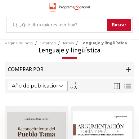
Administración
Buscar
Antropología
Skip
Página de inicio
Catálogo
Temas
Lenguaje y lingüística
to
Lenguaje y lingüística
Content
Arqueología
COMPRAR POR
Arquitectura
Fijar
Parrilla
Lis
Arte
Dirección
Ascendente
Artes escénicas
Biología
Ciencias