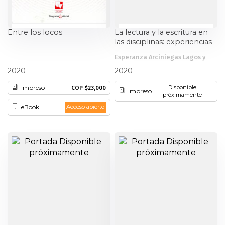
Entre los locos
La lectura y la escritura en
las disciplinas: experiencias
de investigación en el aula
Esperanza Arciniegas Lagos y
en la Universidad del Valle.
Albert Londres
otros
Vol. I. Cualificación docente
2020
2020
en lectura y escritura
Impreso
Disponible
COP $23,000
Impreso
próximamente
eBook
Acceso abierto