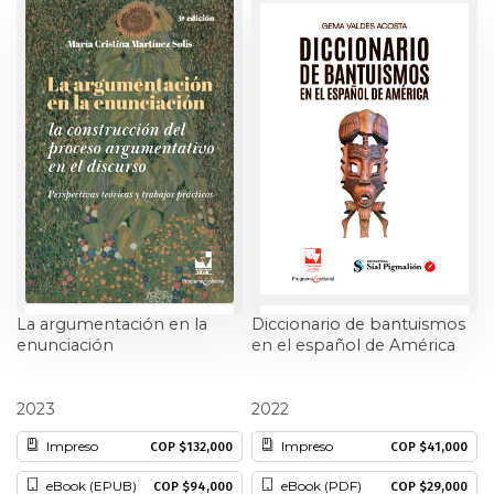
Estudios culturales
Estudios editoriales
Estudios regionales
Ética
Filosofía
Finanzas
La argumentación en la
Diccionario de bantuismos
enunciación
en el español de América
Física
María Cristina Martinez Solis
Gema Valdés Acosta
2023
2022
Género
Impreso
Impreso
COP $132,000
COP $41,000
Geografía
eBook (EPUB)
eBook (PDF)
COP $94,000
COP $29,000