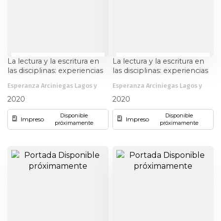
La lectura y la escritura en
La lectura y la escritura en
las disciplinas: experiencias
las disciplinas: experiencias
de investigación en el aula
de investigación en el aula
Esperanza Arciniegas Lagos y
Esperanza Arciniegas Lagos y
en la Universidad del Valle.
en la Universidad del Valle.
otros
otros
Vol. II. Leer y escribir en la
Vol. III. Leer y escribir en la
2020
2020
Facultad de Salud
Facultad de Ingeniería
Disponible
Disponible
Impreso
Impreso
próximamente
próximamente