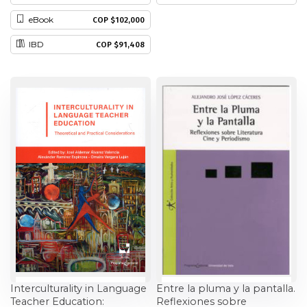
Historia
eBook
COP $102,000
IBD
COP $91,408
Ingeniería
Lenguas
Literatura
Matemáticas
Medicina
Medioambiente
Música
Interculturality in Language
Entre la pluma y la pantalla.
Narcotráfico
Teacher Education:
Reflexiones sobre