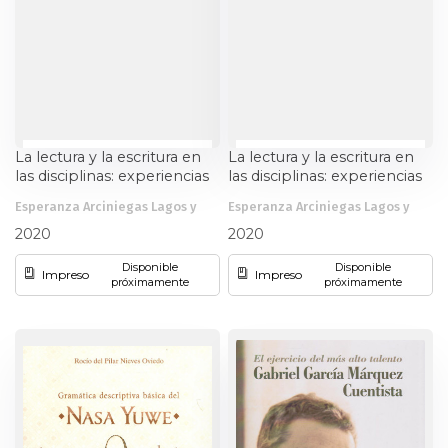
La lectura y la escritura en
La lectura y la escritura en
las disciplinas: experiencias
las disciplinas: experiencias
de investigación en el aula
de investigación en el aula
Esperanza Arciniegas Lagos y
Esperanza Arciniegas Lagos y
en la Universidad del Valle.
en la Universidad del Valle.
otros
otros
Vol. IV. Leer y escribir en
Vol. V. Experiencias en las
2020
2020
Trabajo social
áreas de recreación
Disponible
Disponible
Impreso
Impreso
próximamente
próximamente