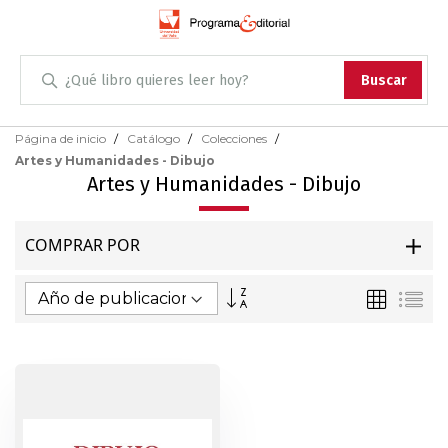
Administración
Buscar
Antropología
Skip
Página de inicio
Catálogo
Colecciones
to
Artes y Humanidades - Dibujo
Content
Arqueología
Artes y Humanidades - Dibujo
Arquitectura
COMPRAR POR
Arte
Fijar
Parrilla
Lis
Dirección
Artes escénicas
Ascendente
Biología
Ciencias