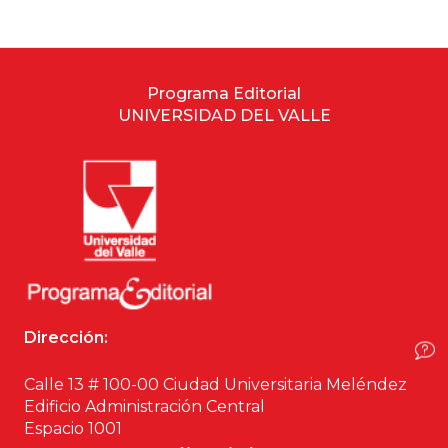
Estudios culturales
Estudios editoriales
Programa Editorial
UNIVERSIDAD DEL VALLE
Estudios regionales
Ética
Filosofía
Finanzas
Física
Dirección:
Género
Calle 13 # 100-00 Ciudad Universitaria Meléndez
Edificio Administración Central
Espacio 1001
Geografía