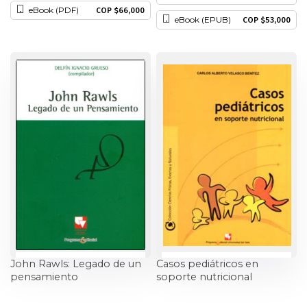
eBook (PDF)
COP $66,000
Historia
eBook (EPUB)
COP $53,000
Ingeniería
Lenguas
Literatura
Matemáticas
Medicina
Medioambiente
Música
John Rawls: Legado de un
Casos pediátricos en
pensamiento
soporte nutricional
Narcotráfico