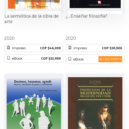
La semiótica de la obra de
¿…Enseñar filosofía?
arte
Juan Felipe Barreto Salazar
Adolfo León Gómez G.
2020
2020
Impreso
Impreso
COP $46,000
COP $30,000
eBook
COP $32,900
eBook
Acceso abierto