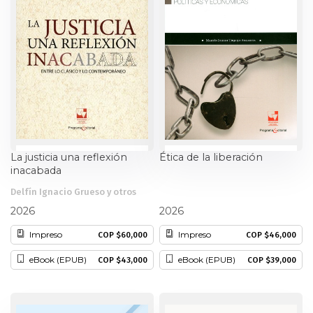
Ciencia política
Ciencias Sociales
Conflicto Armado
Construcción de paz
La justicia una reflexión
Ética de la liberación
Derecho
inacabada
Desarrollo
Delfín Ignacio Grueso y otros
Martín Johani Urquijo Angarita
2026
2026
Diseño
Impreso
Impreso
COP $60,000
COP $46,000
eBook (EPUB)
eBook (EPUB)
COP $43,000
COP $39,000
Economía
Educación