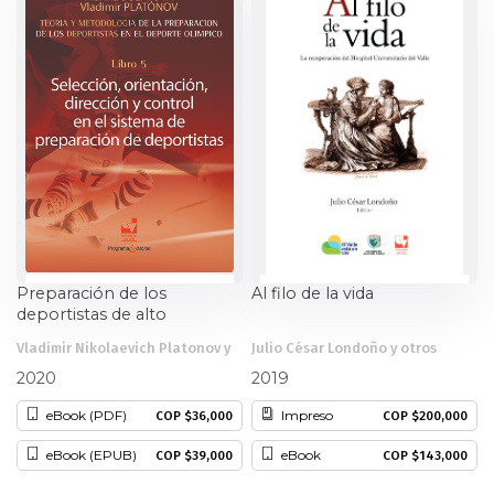
Preparación de los
Al filo de la vida
deportistas de alto
rendimiento Teoría y
Vladimir Nikolaevich Platonov y
Julio César Londoño y otros
metodología
otros
2020
2019
eBook (PDF)
Impreso
COP $36,000
COP $200,000
eBook (EPUB)
eBook
COP $39,000
COP $143,000