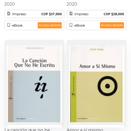
Delfín Ignacio Grueso
Carlos Alberto Velasco Benites
2020
2020
Patrimonio
Impreso
Impreso
COP $37,000
COP $28,000
Periodismo
eBook
eBook
Acceso abierto
Acceso abierto
Política y gobierno
Posconflicto
Psicología
Violencia
La canción que no he
Amor a sí mismo