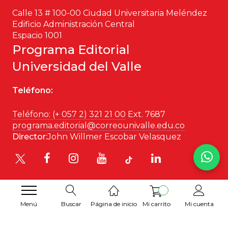
Calle 13 # 100-00 Ciudad Universitaria Meléndez
Edificio Administración Central
Espacio 1001
Programa Editorial
Universidad del Valle
Teléfono:
Teléfono: (+ 057 2) 321 21 00
Ext. 7687
programa.editorial@correounivalle.edu.co
Director:
John Willmer Escobar Velasquez
Menú
Buscar
Página de inicio
Mi carrito
Mi cuenta
Desarrollado por
Hipertexto SAS
. 2026 © Todos los
derechos reservados.