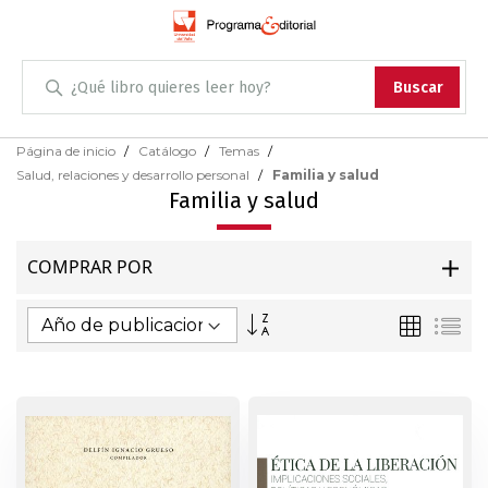
Administración
Buscar
Antropología
Skip
Página de inicio
Catálogo
Temas
to
Salud, relaciones y desarrollo personal
Familia y salud
Content
Arqueología
Familia y salud
Arquitectura
COMPRAR POR
Arte
Fijar
Parrilla
Lis
Dirección
Artes escénicas
Ascendente
Biología
Ciencias