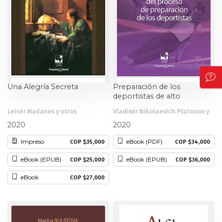
Una Alegría Secreta
Preparación de los
deportistas de alto
rendimiento Teoría y
Leiser Madanes y otros
Vladimir Nikolaevich Platonov y
metodología
otros
2020
2020
Impreso
eBook (PDF)
COP $35,000
COP $34,000
eBook (EPUB)
eBook (EPUB)
COP $25,000
COP $36,000
eBook
COP $27,000