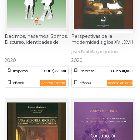
Decimos, hacemos, Somos.
Perspectivas de la
Discurso, identidades de
modernidad siglos XVI, XVII
género y sexualidades
y XVIII
Jean Paul Margot y otros
Gabriela Castellanos Llanos
2020
2020
Impreso
Impreso
COP $29,000
COP $38,000
eBook
eBook
Acceso abierto
Acceso abierto