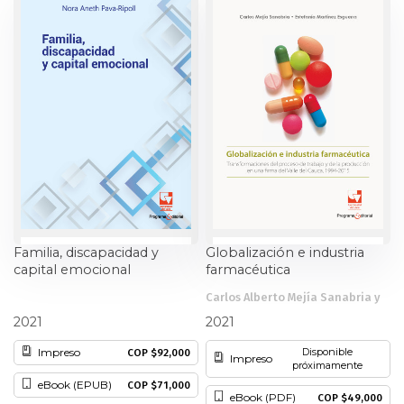
Estudios culturales
Estudios editoriales
Estudios regionales
Ética
Filosofía
Finanzas
Familia, discapacidad y
Globalización e industria
capital emocional
farmacéutica
Física
Carlos Alberto Mejía Sanabria y
Nora Aneth Pava Ripoll
otros
2021
2021
Género
Impreso
Disponible
COP $92,000
Impreso
próximamente
Geografía
eBook (EPUB)
COP $71,000
eBook (PDF)
COP $49,000