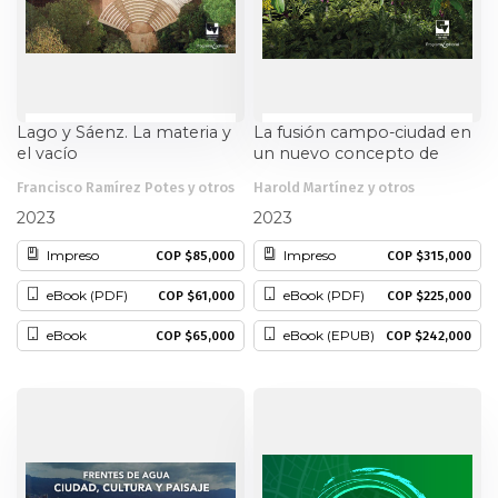
Lago y Sáenz. La materia y
La fusión campo-ciudad en
el vacío
un nuevo concepto de
vivienda
Francisco Ramírez Potes y otros
Harold Martínez y otros
2023
2023
Impreso
Impreso
COP $85,000
COP $315,000
eBook (PDF)
eBook (PDF)
COP $61,000
COP $225,000
eBook
eBook (EPUB)
COP $65,000
COP $242,000