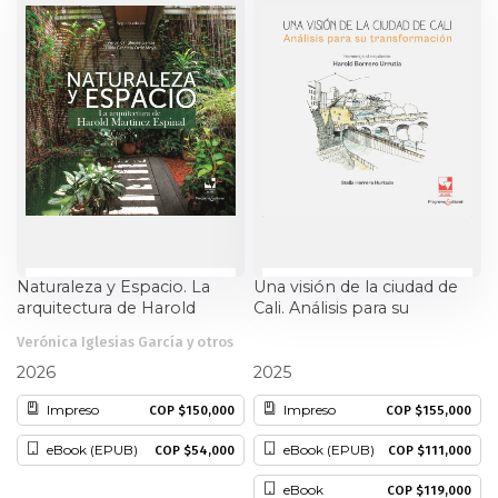
Estudios culturales
Estudios editoriales
Estudios regionales
Ética
Filosofía
Naturaleza y Espacio. La
Una visión de la ciudad de
arquitectura de Harold
Cali. Análisis para su
Finanzas
Martínez Espinal
transformación
Verónica Iglesias García y otros
Stella Herrera Hurtado
Física
2026
2025
Impreso
Impreso
COP $150,000
COP $155,000
Género
eBook (EPUB)
eBook (EPUB)
COP $54,000
COP $111,000
Geografía
eBook
COP $119,000