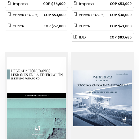
Impreso
Impreso
COP $74,000
COP $53,000
Patrimonio
eBook (EPUB)
eBook (EPUB)
COP $53,000
COP $38,000
Periodismo
eBook
eBook
COP $57,000
COP $41,000
IBD
COP $83,480
Política y gobierno
Posconflicto
Psicología
Violencia