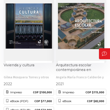
Vivienda y cultura
Arquitectura escolar
contemporánea en
Colombia
Gilma Mosquera Torres y otros
Angela María Franco Calderón y
otros
2022
2021
Impreso
Impreso
COP $100,000
COP $115,000
eBook (PDF)
eBook
COP $77,000
COP $82,000
eBook (EPUB)