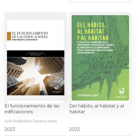
Historia
Ingeniería
Lenguas
Literatura
Matemáticas
Medicina
Medioambiente
El funcionamiento de las
Del hábito, al hábitat y al
edificaciones
habitar
Música
Luis Humberto Casas y otros
Harold Martínez Espinal
2023
2023
Narcotráfico