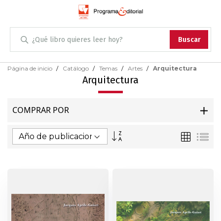
Administración
Buscar
Antropología
Skip
Página de inicio
Catálogo
Temas
Artes
Arquitectura
to
Arquitectura
Content
Arqueología
COMPRAR POR
Arquitectura
Fijar
Parrilla
Lis
Arte
Dirección
Ascendente
Artes escénicas
Biología
Ciencias