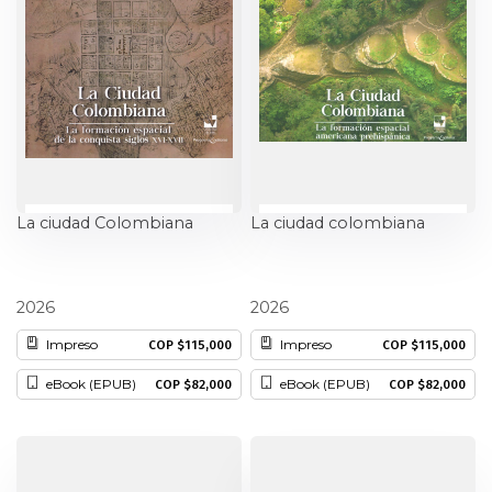
Ciencia política
Ciencias Sociales
Conflicto Armado
Construcción de paz
La ciudad Colombiana
La ciudad colombiana
Derecho
Jacques Aprile-Gniset
Jacques Aprile-Gniset
Desarrollo
2026
2026
Impreso
Impreso
COP $115,000
COP $115,000
Diseño
eBook (EPUB)
eBook (EPUB)
COP $82,000
COP $82,000
Economía
Educación