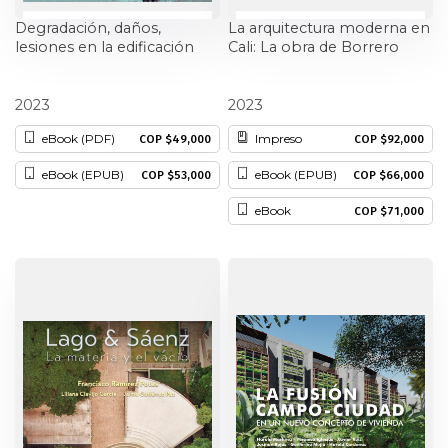
Degradación, daños,
La arquitectura moderna en
lesiones en la edificación
Cali: La obra de Borrero
Zamorano y Giovanelli
Luis Humberto Casas Figueroa
Rodrigo Tascón Barberena
2023
2023
eBook (PDF)
Impreso
COP $49,000
COP $92,000
eBook (EPUB)
eBook (EPUB)
COP $53,000
COP $66,000
eBook
COP $71,000