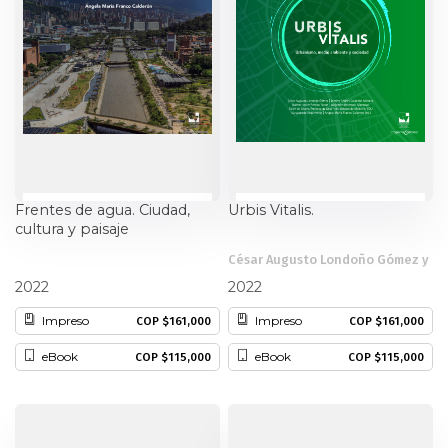
Frentes de agua. Ciudad,
Urbis Vitalis.
cultura y paisaje
César Augusto Londoño Gómez y
Ángela María Franco Calderón
otros
2022
2022
Impreso
Impreso
COP $161,000
COP $161,000
eBook
eBook
COP $115,000
COP $115,000