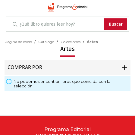
Administración
Buscar
Antropología
Skip
Página de inicio
Catálogo
Colecciones
Artes
to
Artes
Content
Arqueología
COMPRAR POR
Arquitectura
No podemos encontrar libros que coincida con la
Arte
selección.
Artes escénicas
Biología
Ciencias
Programa Editorial