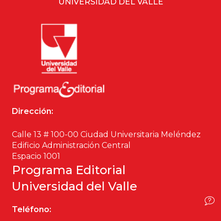
UNIVERSIDAD DEL VALLE
Ciencia política
Ciencias Sociales
Conflicto Armado
Construcción de paz
Dirección:
Derecho
Calle 13 # 100-00 Ciudad Universitaria Meléndez
Desarrollo
Edificio Administración Central
Espacio 1001
Diseño
Programa Editorial
Universidad del Valle
Economía
Teléfono:
Educación