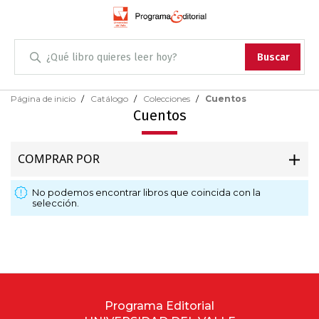
Administración
Buscar
Antropología
Skip
Página de inicio
Catálogo
Colecciones
Cuentos
to
Cuentos
Content
Arqueología
COMPRAR POR
Arquitectura
No podemos encontrar libros que coincida con la
Arte
selección.
Artes escénicas
Biología
Ciencias
Programa Editorial