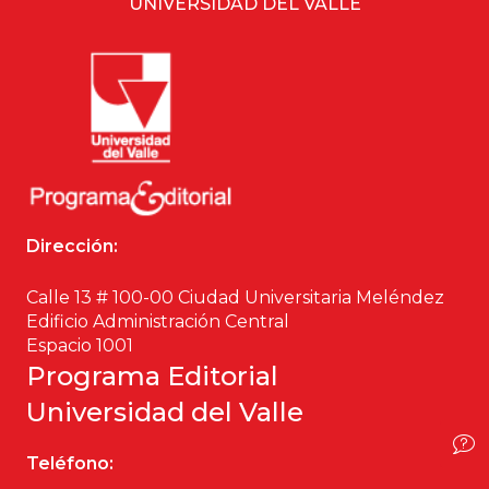
UNIVERSIDAD DEL VALLE
Ciencia política
Ciencias Sociales
Conflicto Armado
Construcción de paz
Dirección:
Derecho
Calle 13 # 100-00 Ciudad Universitaria Meléndez
Desarrollo
Edificio Administración Central
Espacio 1001
Diseño
Programa Editorial
Universidad del Valle
Economía
Teléfono:
Educación