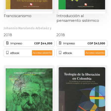
Franciscanismo
Introducción al
pensamiento sistémico
Johannio Marulanda Arbelaéz y
otros
Juan Carlos Osorio Gómez
2018
2018
Impreso
Impreso
COP $44,000
COP $43,000
eBook
eBook
Acceso abierto
Acceso abierto