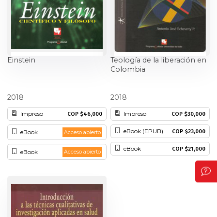
Einstein
Teología de la liberación en
Colombia
Germán Guerrero Pino
Antonio Jose Echeverry Pérez
2018
2018
Impreso
Impreso
COP $46,000
COP $30,000
eBook (EPUB)
COP $23,000
eBook
Acceso abierto
eBook
COP $21,000
eBook
Acceso abierto