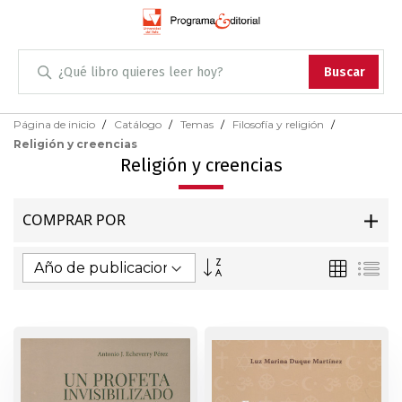
Administración
Buscar
Antropología
Skip
Página de inicio
Catálogo
Temas
Filosofía y religión
to
Religión y creencias
Content
Arqueología
Religión y creencias
Arquitectura
COMPRAR POR
Arte
Fijar
Parrilla
Lis
Dirección
Artes escénicas
Ascendente
Biología
Ciencias