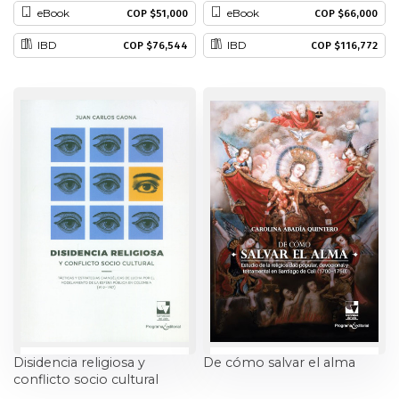
eBook
eBook
COP $51,000
COP $66,000
Historia
IBD
IBD
COP $76,544
COP $116,772
Ingeniería
Lenguas
Literatura
Matemáticas
Medicina
Medioambiente
Música
Disidencia religiosa y
De cómo salvar el alma
conflicto socio cultural
Narcotráfico