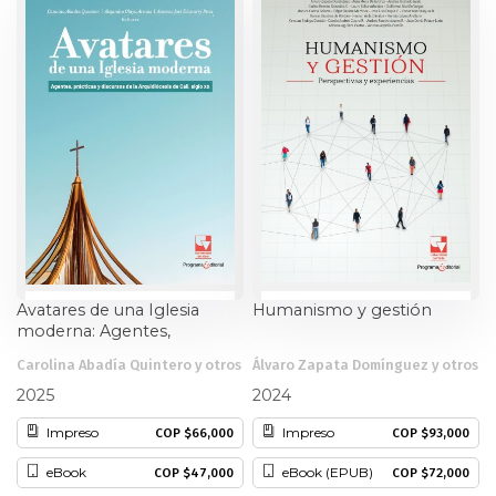
Estudios culturales
Estudios editoriales
Estudios regionales
Ética
Filosofía
Finanzas
Avatares de una Iglesia
Humanismo y gestión
moderna: Agentes,
prácticas y discursos de la
Física
Carolina Abadía Quintero y otros
Álvaro Zapata Domínguez y otros
Arquidiócesis de Cali, siglo
XX
2025
2024
Género
Impreso
Impreso
COP $66,000
COP $93,000
Geografía
eBook
eBook (EPUB)
COP $47,000
COP $72,000