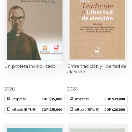
Ciencia política
Ciencias Sociales
Conflicto Armado
Construcción de paz
Un profeta invisibilizado
Entre tradición y libertad de
Derecho
elección
Desarrollo
Antonio Jose Echeverry Pérez
Luz Marina Duque Martínez
2026
2026
Diseño
Impreso
Impreso
COP $35,000
COP $39,000
eBook (EPUB)
eBook (EPUB)
COP $25,000
COP $28,000
Economía
Educación