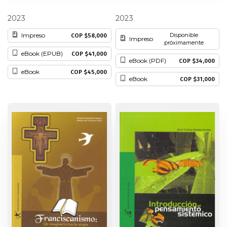
Juan Carlos Gaona Poveda
Carolina Abadía Quintero
Patrimonio
2023
2023
Impreso
Disponible
COP $58,000
Impreso
Periodismo
próximamente
eBook (EPUB)
COP $41,000
eBook (PDF)
COP $34,000
Política y gobierno
eBook
COP $45,000
eBook
COP $31,000
Posconflicto
Psicología
Violencia