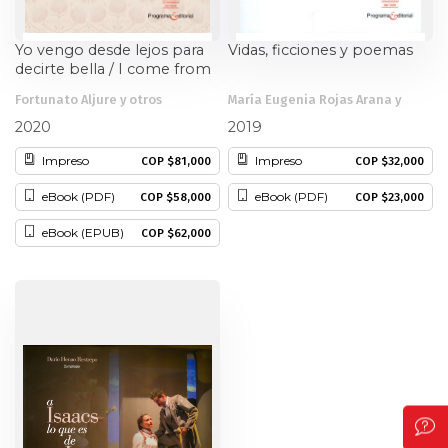
Yo vengo desde lejos para
Vidas, ficciones y poemas
decirte bella / I come from
afar to call you beautiful
Fortunato Aljure y otros
María Eugenia Rojas Arana y
otros
2020
2019
Impreso
Impreso
COP $81,000
COP $32,000
eBook (PDF)
eBook (PDF)
COP $58,000
COP $23,000
eBook (EPUB)
COP $62,000