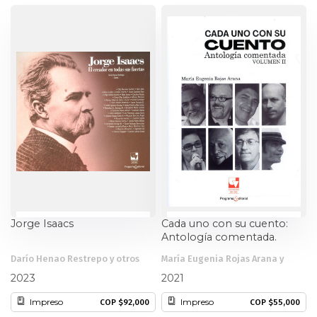
Estudios culturales
Estudios editoriales
Estudios regionales
Ética
Filosofía
Finanzas
Jorge Isaacs
Cada uno con su cuento:
Física
Antología comentada.
Darío Henao Restrepo y otros
María Eugenia Rojas Arana y
Género
otros
2023
2021
Geografía
Impreso
Impreso
COP $92,000
COP $55,000