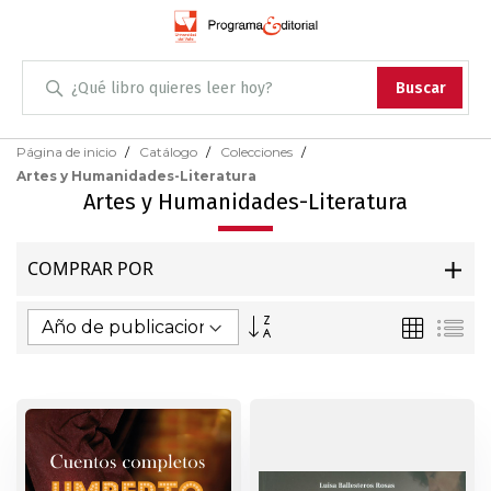
Administración
Buscar
Antropología
Skip
Página de inicio
Catálogo
Colecciones
to
Artes y Humanidades-Literatura
Content
Arqueología
Artes y Humanidades-Literatura
Arquitectura
COMPRAR POR
Arte
Fijar
Parrilla
Lis
Dirección
Artes escénicas
Ascendente
Biología
Ciencias