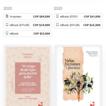
Uriel Cassiani
Enrique Cabezas Rher
Patrimonio
2020
2020
Impreso
eBook (PDF)
COP $69,000
COP $41,000
Periodismo
eBook (EPUB)
eBook (EPUB)
COP $49,000
COP $45,000
Política y gobierno
eBook
COP $53,000
Posconflicto
Psicología
Violencia