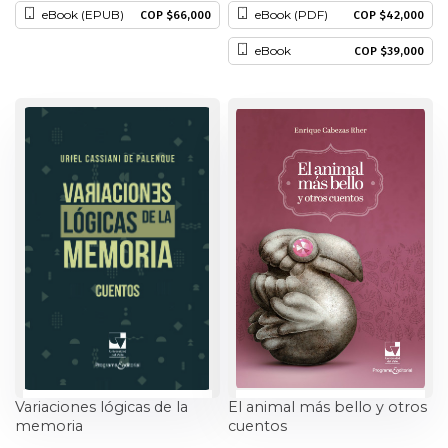
eBook (EPUB)
eBook (PDF)
COP $66,000
COP $42,000
Historia
eBook
COP $39,000
Ingeniería
Lenguas
Literatura
Matemáticas
Medicina
Medioambiente
Música
Variaciones lógicas de la
El animal más bello y otros
memoria
cuentos
Narcotráfico