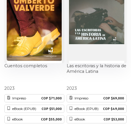
Ciencia política
Ciencias Sociales
Conflicto Armado
Construcción de paz
Cuentos completos
Las escritoras y la historia de
Derecho
América Latina
Desarrollo
Umberto Valverde
Luisa Ballesteros Rosas
2023
2023
Diseño
Impreso
Impreso
COP $71,000
COP $69,000
eBook (EPUB)
eBook (EPUB)
COP $51,000
COP $49,000
Economía
eBook
eBook
COP $55,000
COP $53,000
Educación