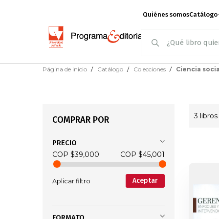
Quiénes somos
Catálogo
Skip
Página de inicio
Catálogo
Colecciones
Ciencia soci
to
Administr
Content
3
libros
Arquitectura
Ar
COMPRAR POR
PRECIO
COP $39,000
COP $45,001
Ciencia política
Aceptar
Aplicar filtro
Construcción d
FORMATO