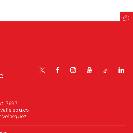
logía
Violencia
le
t. 7687
valle.edu.co
r Velasquez
dos.