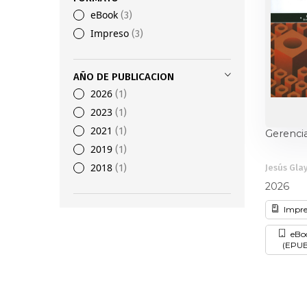
eBook
3
Economía
Impreso
3
Estudios edit
AÑO DE PUBLICACION
2026
1
2023
1
Filosofía
Fi
2021
1
Gerencia
2019
1
2018
1
Jesús Gla
Historia
otros
2026
Impre
Matemáticas
eBo
(EPUB
Narcotrá