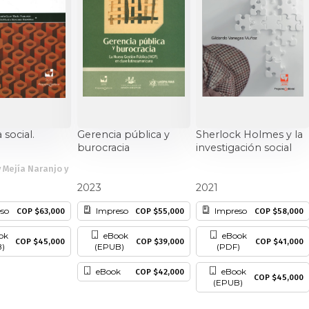
Educación
Estudios
oriales
Estudios regio
nanzas
Física
Géner
 social.
Gerencia pública y
Sherlock Holmes y la
burocracia
investigación social
y Mejía Naranjo y
Ingeniería
Lenguas
Diego Escobar Álvarez
Gildardo Vanegas Muñoz
2023
2021
so
Impreso
Impreso
COP $63,000
COP $55,000
COP $58,000
Medicina
Medioambi
ok
eBook
eBook
COP $45,000
COP $39,000
COP $41,000
)
(EPUB)
(PDF)
eBook
eBook
COP $42,000
COP $45,000
(EPUB)
fico
Patrimonio
Pe