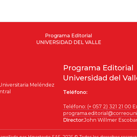
no
Posconflicto
Psico
Programa Editorial
UNIVERSIDAD DEL VALLE
Programa Editorial
Universidad del Val
Universitaria Meléndez
ntral
Teléfono:
Teléfono: (+ 057 2) 321 21 00
Ex
programa.editorial@correouni
Director:
John Willmer Escoba
arrollado por
Hipertexto SAS
. 2026 © Todos los derechos reserva