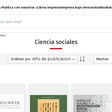
Publica con nosotros
Libros impresos
Impreso bajo demanda
eBooks
A
ales
ación
Antropología
A
Ciencia sociales
Fijar
Ordenar por
Mostrar
te
Artes escénicas
B
Dirección
Ascendente
Ciencias Sociales
C
e paz
Derecho
Desar