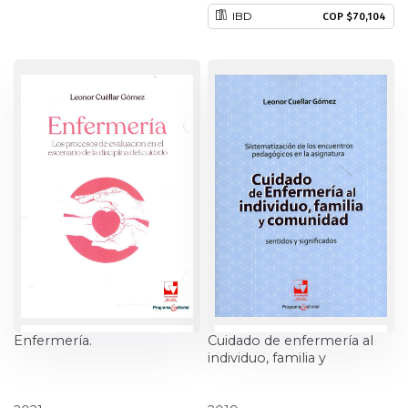
IBD
COP $70,104
Estudios culturales
Estudios editoriales
Estudios regionales
Ética
Filosofía
Finanzas
Física
Enfermería.
Cuidado de enfermería al
Género
individuo, familia y
comunidad
Geografía
Leonor Cuellar Gómez
Leonor Cuellar Gómez