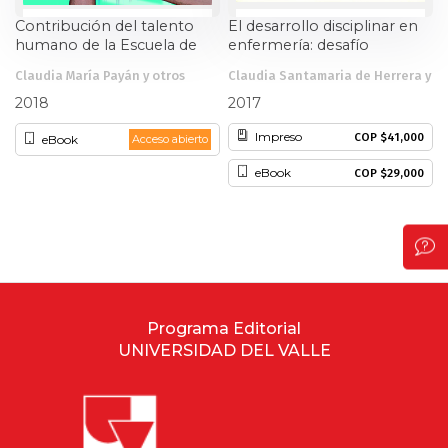
Contribución del talento
El desarrollo disciplinar en
Patrimonio
humano de la Escuela de
enfermería: desafío
Rehabilitación Humana al
complejo e ineludible
Claudia María Payán y otros
Claudia Santamaria de Herrera y
Periodismo
mejoramiento de la calidad
otros
de vida de la población en
2018
2017
condición de vulnerabilidad
Política y gobierno
Impreso
COP $41,000
del Valle del Cauca
eBook
Acceso abierto
eBook
COP $29,000
Posconflicto
Psicología
Violencia
Programa Editorial
UNIVERSIDAD DEL VALLE