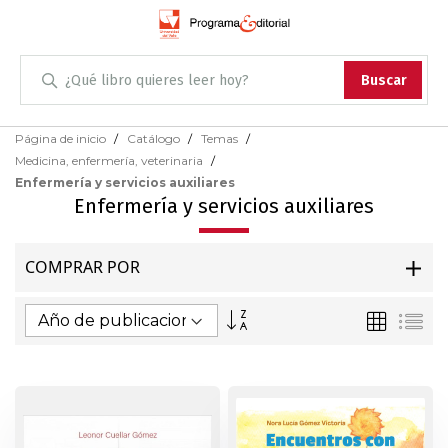
Administración
Buscar
Antropología
Skip
Página de inicio
Catálogo
Temas
to
Medicina, enfermería, veterinaria
Content
Arqueología
Enfermería y servicios auxiliares
Enfermería y servicios auxiliares
Arquitectura
COMPRAR POR
Arte
Fijar
Parrilla
Lis
Artes escénicas
Dirección
Ascendente
Biología
Ciencias