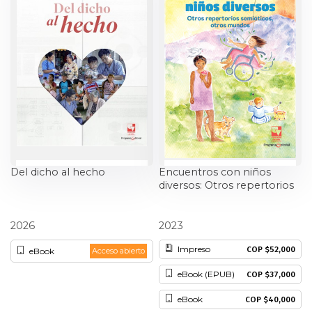
Ciencia política
Ciencias Sociales
Conflicto Armado
Construcción de paz
Derecho
Del dicho al hecho
Encuentros con niños
diversos: Otros repertorios
Desarrollo
semióticos, otros mundos
Leonor Cuellar Gómez
Nora Lucía Gómez Victoria
2026
2023
Diseño
Impreso
COP $52,000
eBook
Acceso abierto
Economía
eBook (EPUB)
COP $37,000
Educación
eBook
COP $40,000