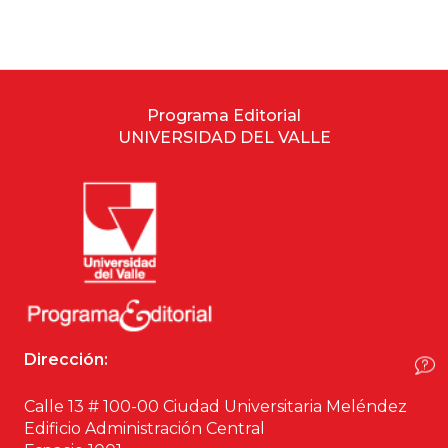
Estudios culturales
Estudios editoriales
Programa Editorial
Estudios regionales
UNIVERSIDAD DEL VALLE
Ética
Filosofía
Finanzas
Física
Dirección:
Género
Calle 13 # 100-00 Ciudad Universitaria Meléndez
Edificio Administración Central
Geografía