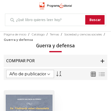
Administración
Buscar
Antropología
Skip
Página de inicio
Catálogo
Temas
Sociedad y ciencias sociales
to
Guerra y defensa
Content
Arqueología
Guerra y defensa
Arquitectura
COMPRAR POR
Arte
Fijar
Parrilla
Lis
Dirección
Artes escénicas
Ascendente
Biología
Ciencias