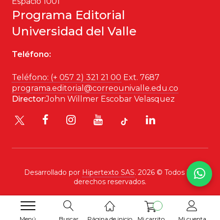
Espacio 1001
Programa Editorial
Historia
Universidad del Valle
Ingeniería
Teléfono:
Lenguas
Teléfono: (+ 057 2) 321 21 00
Ext. 7687
programa.editorial@correounivalle.edu.co
Literatura
Director:
John Willmer Escobar Velasquez
Matemáticas
Medicina
Medioambiente
Desarrollado por
Hipertexto SAS
. 2026 © Todos los
derechos reservados.
Música
Narcotráfico
Menú
Buscar
Página de inicio
Mi carrito
Mi cuenta