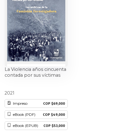
Ciencia política
Ciencias Sociales
Conflicto Armado
Construcción de paz
La Violencia años cincuenta
Derecho
contada por sus víctimas
Desarrollo
Alberto Valencia Gutiérrez
2021
Diseño
Impreso
COP $69,000
eBook (PDF)
COP $49,000
Economía
eBook (EPUB)
COP $53,000
Educación