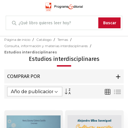
Administración
Buscar
Antropología
Skip
Página de inicio
Catálogo
Temas
to
Consulta, información y materias interdisciplinares
Content
Arqueología
Estudios interdisciplinares
Estudios interdisciplinares
Arquitectura
COMPRAR POR
Arte
Fijar
Parrilla
Lis
Artes escénicas
Dirección
Ascendente
Biología
Ciencias