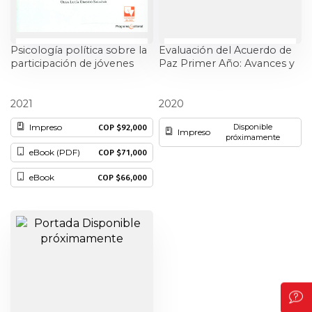
Psicología política sobre la
Evaluación del Acuerdo de
participación de jóvenes
Paz Primer Año: Avances y
desvinculados y
Retos
desmovilizados del
Olga Lucía Obando Salazar
Adolfo Adrián Álvarez Rodríguez
conflicto armado
2021
2020
colombiano
Impreso
Disponible
COP $92,000
Impreso
próximamente
eBook (PDF)
COP $71,000
eBook
COP $66,000