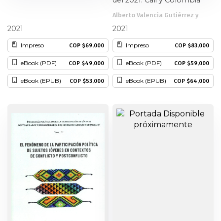
del 2021. Cali y Colombia
Patrimonio
Alberto Valencia Gutiérrez y
Alberto Valencia Gutiérrez
otros
2021
2021
Periodismo
Impreso
Impreso
COP $69,000
COP $83,000
eBook (PDF)
eBook (PDF)
COP $49,000
COP $59,000
Política y gobierno
eBook (EPUB)
eBook (EPUB)
COP $53,000
COP $64,000
Posconflicto
Psicología
Violencia