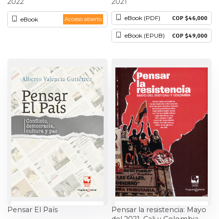
2022
2021
Historia
eBook (PDF)
COP $46,000
eBook
Acceso abierto
eBook (EPUB)
COP $49,000
Ingeniería
Lenguas
Literatura
Matemáticas
Medicina
Medioambiente
Música
Pensar El País
Pensar la resistencia: Mayo
Narcotráfico