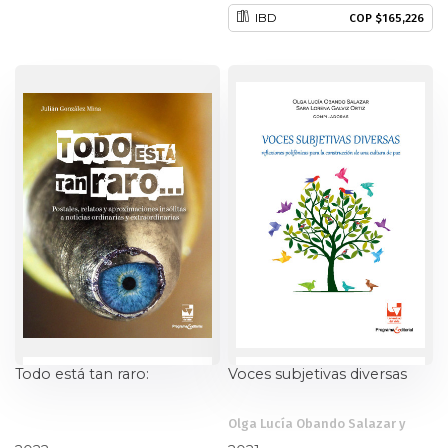
IBD
COP $165,226
Estudios culturales
Estudios editoriales
Estudios regionales
Ética
Filosofía
Finanzas
Física
Todo está tan raro:
Voces subjetivas diversas
Género
Olga Lucía Obando Salazar y
Geografía
Julián González Mina
otros