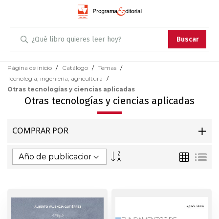
Administración
Buscar
Antropología
Skip
Página de inicio
Catálogo
Temas
to
Tecnología, ingeniería, agricultura
Content
Arqueología
Otras tecnologías y ciencias aplicadas
Otras tecnologías y ciencias aplicadas
Arquitectura
COMPRAR POR
Arte
Fijar
Parrilla
Lis
Artes escénicas
Dirección
Ascendente
Biología
Ciencias