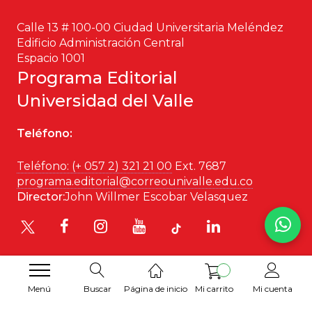
Patrimonio
Calle 13 # 100-00 Ciudad Universitaria Meléndez
Edificio Administración Central
Periodismo
Espacio 1001
Programa Editorial
Política y gobierno
Universidad del Valle
Posconflicto
Teléfono:
Psicología
Teléfono: (+ 057 2) 321 21 00
Ext. 7687
programa.editorial@correounivalle.edu.co
Violencia
Director:
John Willmer Escobar Velasquez
Menú
Buscar
Página de inicio
Mi carrito
Mi cuenta
Desarrollado por
Hipertexto SAS
. 2026 © Todos los