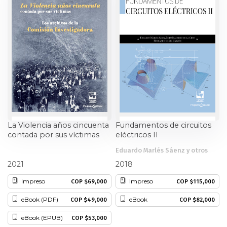
Ciencia política
Ciencias Sociales
Conflicto Armado
Construcción de paz
Derecho
La Violencia años cincuenta
Fundamentos de circuitos
contada por sus víctimas
eléctricos II
Desarrollo
Eduardo Marlés Sáenz y otros
Alberto Valencia Gutiérrez
2021
2018
Diseño
Impreso
Impreso
COP $69,000
COP $115,000
Economía
eBook (PDF)
eBook
COP $49,000
COP $82,000
Educación
eBook (EPUB)
COP $53,000