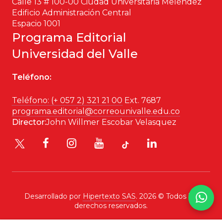
Calle 13 # 100-00 Ciudad Universitaria Meléndez
Edificio Administración Central
Patrimonio
Espacio 1001
Programa Editorial
Periodismo
Universidad del Valle
Política y gobierno
Teléfono:
Posconflicto
Teléfono: (+ 057 2) 321 21 00
Ext. 7687
programa.editorial@correounivalle.edu.co
Psicología
Director:
John Willmer Escobar Velasquez
Violencia
Desarrollado por
Hipertexto SAS
. 2026 © Todos los
derechos reservados.