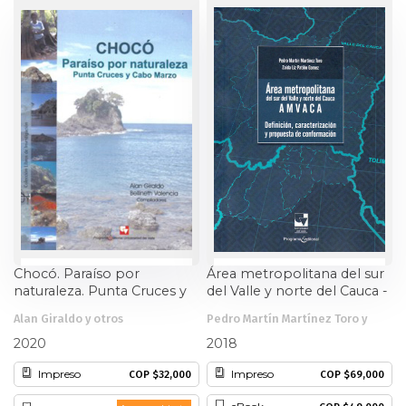
Estudios culturales
Estudios editoriales
Estudios regionales
Ética
Filosofía
Finanzas
Chocó. Paraíso por
Área metropolitana del sur
naturaleza. Punta Cruces y
del Valle y norte del Cauca -
Física
Cabo Marzo
AMVACA
Alan Giraldo y otros
Pedro Martín Martínez Toro y
otros
Género
2020
2018
Impreso
Impreso
COP $32,000
COP $69,000
Geografía