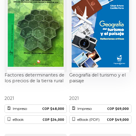
Ciencia política
Ciencias Sociales
Conflicto Armado
Construcción de paz
Derecho
Factores determinantes de
Geografía del turismo y el
los precios de la tierra rural
paisaje
Desarrollo
en los municipios
contiguos a Bogotá D.C.
Oscar Buitrago Bermúdez
César Arturo Castillo Parra
2021
2021
Diseño
Impreso
Impreso
COP $48,000
COP $69,000
Economía
eBook
eBook (PDF)
COP $34,000
COP $49,000
Educación