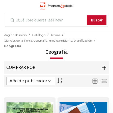
Administración
Buscar
Antropología
Skip
Página de inicio
Catálogo
Temas
to
Ciencias de la Tierra, geografía, medioambiente, planificación
Content
Arqueología
Geografía
Geografía
Arquitectura
COMPRAR POR
Arte
Fijar
Parrilla
Lis
Artes escénicas
Dirección
Ascendente
Biología
Ciencias