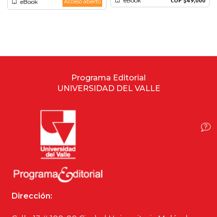
eBook
COP $49,000
eBook
Acceso abierto
Historia
Ingeniería
Lenguas
Programa Editorial
Literatura
UNIVERSIDAD DEL VALLE
Matemáticas
Medicina
Medioambiente
Música
Dirección:
Narcotráfico