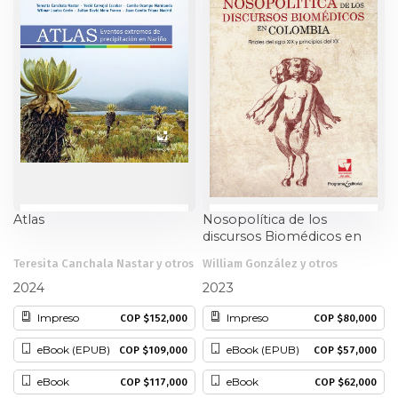
Ciencia política
Ciencias Sociales
Conflicto Armado
Construcción de paz
Derecho
Atlas
Nosopolítica de los
discursos Biomédicos en
Desarrollo
Colombia
Teresita Canchala Nastar y otros
William González y otros
2024
2023
Diseño
Impreso
Impreso
COP $152,000
COP $80,000
Economía
eBook (EPUB)
eBook (EPUB)
COP $109,000
COP $57,000
Educación
eBook
eBook
COP $117,000
COP $62,000