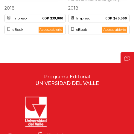
Juan Hasler
otros
2018
2018
Patrimonio
Impreso
Impreso
COP $39,000
COP $40,000
Periodismo
eBook
eBook
Acceso abierto
Acceso abierto
Política y gobierno
Posconflicto
Psicología
Programa Editorial
UNIVERSIDAD DEL VALLE
Violencia