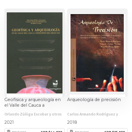
Estudios culturales
Estudios editoriales
Estudios regionales
Ética
Filosofía
Finanzas
Física
Geofísica y arqueología en
Arqueología de precisión
el Valle del Cauca a
principios del siglo XXI
Género
Orlando Zúñiga Escobar y otros
Carlos Armando Rodríguez y
otros
2021
2018
Geografía