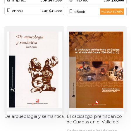
Impreso
Impreso
COP $44,000
COP $35,000
Historia
eBook
COP $31,000
eBook
Acceso abierto
Ingeniería
Lenguas
Literatura
Matemáticas
Medicina
Medioambiente
Música
De arqueología y semántica
El cacicazgo prehispánico
de Guabas en el Valle del
Narcotráfico
Cauca (700-1300 d.C.)
Carlos Armando Rodríguez y