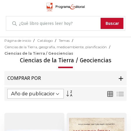
Administración
Buscar
Antropología
Skip
Página de inicio
Catálogo
Temas
to
Ciencias de la Tierra, geografía, medioambiente, planificación
Content
Arqueología
Ciencias de la Tierra / Geociencias
Ciencias de la Tierra / Geociencias
Arquitectura
COMPRAR POR
Arte
Fijar
Parrilla
Lis
Artes escénicas
Dirección
Ascendente
Biología
Ciencias