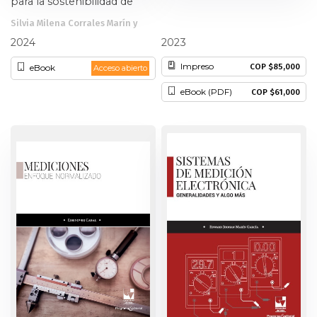
para la sostenibilidad de
servicios ecosistémicos.
Silvia Milena Corrales Marín y
Caso de aplicación: Tocotá,
otros
Edinson Franco Mejía
Valle del Cauca
2024
2023
Impreso
COP $85,000
eBook
Acceso abierto
eBook (PDF)
COP $61,000