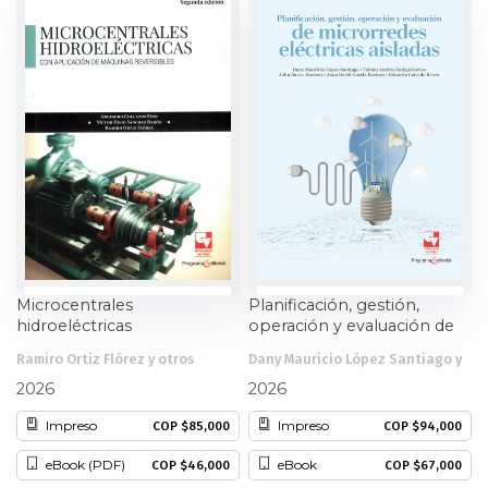
Estudios culturales
Estudios editoriales
Estudios regionales
Ética
Filosofía
Finanzas
Microcentrales
Planificación, gestión,
hidroeléctricas
operación y evaluación de
microrredes eléctricas
Física
Ramiro Ortiz Flórez y otros
Dany Mauricio López Santiago y
aisladas
otros
2026
2026
Género
Impreso
Impreso
COP $85,000
COP $94,000
Geografía
eBook (PDF)
eBook
COP $46,000
COP $67,000