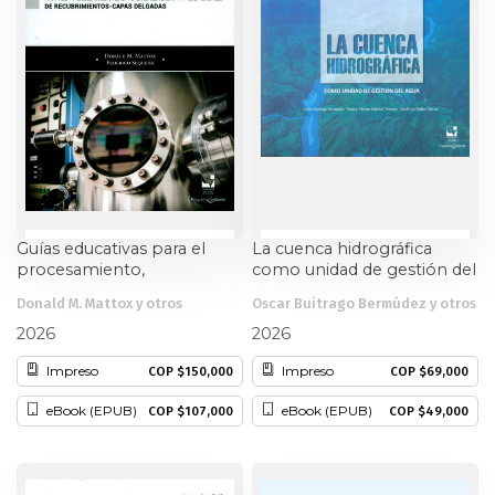
Ciencia política
Ciencias Sociales
Conflicto Armado
Construcción de paz
Guías educativas para el
La cuenca hidrográfica
Derecho
procesamiento,
como unidad de gestión del
caracterización y
agua
Desarrollo
Donald M. Mattox y otros
Oscar Buitrago Bermúdez y otros
aplicaciones de
recubrimientos-capas
2026
2026
delgadas
Diseño
Impreso
Impreso
COP $150,000
COP $69,000
eBook (EPUB)
eBook (EPUB)
COP $107,000
COP $49,000
Economía
Educación