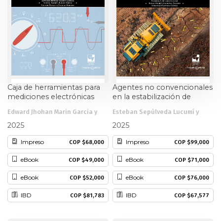
Caja de herramientas para
Agentes no convencionales
mediciones electrónicas
en la estabilización de
con resultados de
suelos blandos y contracto-
Edward Jhohan Marin Garcia y
Esteban Sepúlveda Lucumí y
aprendizaje
expansivos
otros
otros
2025
2025
Impreso
Impreso
COP $68,000
COP $99,000
eBook
eBook
COP $49,000
COP $71,000
eBook
eBook
COP $52,000
COP $76,000
IBD
IBD
COP $81,783
COP $67,577