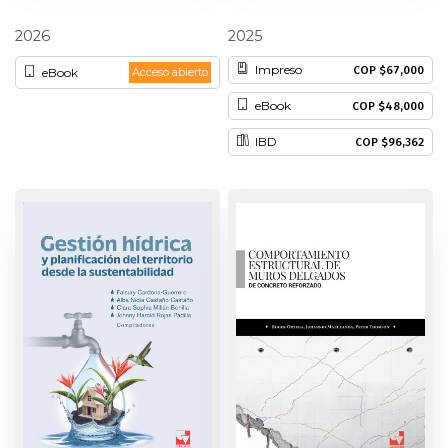
Edinson Franco Mejía
José Miguel Ramírez Scarpetta
Patrimonio
2026
2025
Impreso
COP $67,000
eBook
Acceso abierto
Periodismo
eBook
COP $48,000
Política y gobierno
IBD
COP $96,362
Posconflicto
Psicología
Violencia