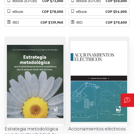
eBook (EPUB)
eBook (EPUB)
COP $73,000
COP $50,000
eBook
eBook
COP $78,000
COP $54,000
IBD
IBD
COP $139,960
COP $70,600
Estrategia metodológica
Accionamientos eléctricos