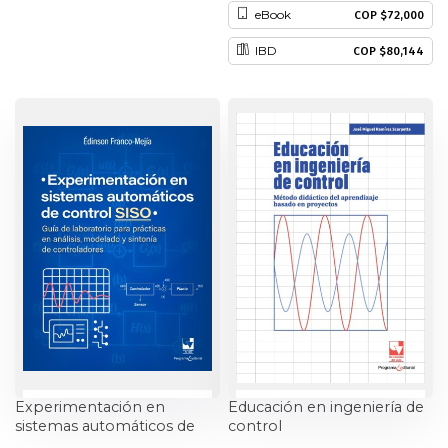
eBook
COP $72,000
Historia
IBD
COP $80,144
Ingeniería
Lenguas
Literatura
Matemáticas
Medicina
Medioambiente
Música
Experimentación en
Educación en ingeniería de
sistemas automáticos de
control
Narcotráfico
control SISO.