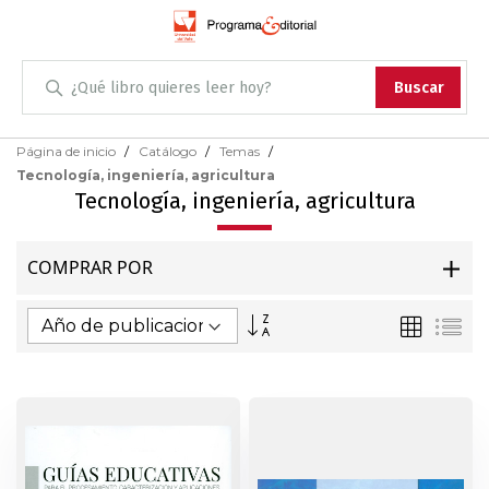
Administración
Buscar
Antropología
Skip
Página de inicio
Catálogo
Temas
to
Tecnología, ingeniería, agricultura
Content
Arqueología
Tecnología, ingeniería, agricultura
Arquitectura
COMPRAR POR
Arte
Fijar
Parrilla
Lis
Dirección
Artes escénicas
Ascendente
Biología
Ciencias