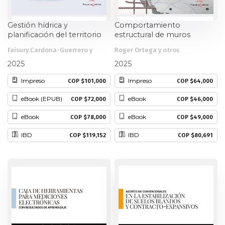
Gestión hídrica y
Comportamiento
planificación del territorio
estructural de muros
desde la sustentabilidad
delgados de concreto
Faisury Cardona-Guerrero y
Roger Ortega y otros
reforzado
otros
2025
2025
Impreso
Impreso
COP $101,000
COP $64,000
eBook (EPUB)
eBook
COP $72,000
COP $46,000
eBook
eBook
COP $78,000
COP $49,000
IBD
IBD
COP $119,152
COP $80,691