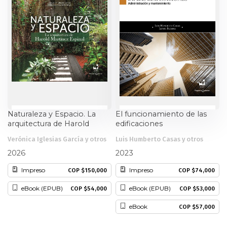
Ciencia política
Ciencias Sociales
Conflicto Armado
Construcción de paz
Naturaleza y Espacio. La
El funcionamiento de las
Derecho
arquitectura de Harold
edificaciones
Martínez Espinal
Desarrollo
Verónica Iglesias García y otros
Luis Humberto Casas y otros
2026
2023
Diseño
Impreso
Impreso
COP $150,000
COP $74,000
eBook (EPUB)
eBook (EPUB)
COP $54,000
COP $53,000
Economía
eBook
COP $57,000
Educación