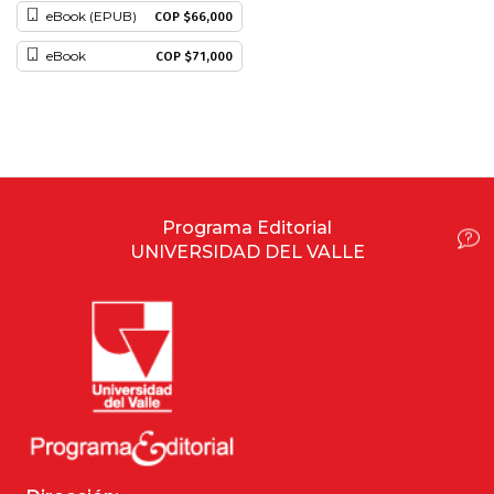
eBook (EPUB)
COP $66,000
Historia
eBook
COP $71,000
Ingeniería
Lenguas
Literatura
Programa Editorial
UNIVERSIDAD DEL VALLE
Matemáticas
Medicina
Medioambiente
Música
Narcotráfico