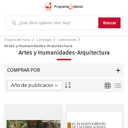
Administración
Buscar
Antropología
Skip
Página de inicio
Catálogo
Colecciones
to
Artes y Humanidades-Arquitectura
Content
Arqueología
Artes y Humanidades-Arquitectura
Arquitectura
COMPRAR POR
Arte
Fijar
Parrilla
Lis
Dirección
Artes escénicas
Ascendente
Biología
Ciencias