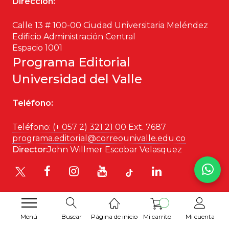
Dirección:
Patrimonio
Calle 13 # 100-00 Ciudad Universitaria Meléndez
Edificio Administración Central
Periodismo
Espacio 1001
Programa Editorial
Política y gobierno
Universidad del Valle
Posconflicto
Teléfono:
Psicología
Teléfono: (+ 057 2) 321 21 00
Ext. 7687
programa.editorial@correounivalle.edu.co
Violencia
Director:
John Willmer Escobar Velasquez
Menú
Buscar
Página de inicio
Mi carrito
Mi cuenta
Desarrollado por
Hipertexto SAS
. 2026 © Todos los