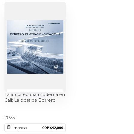
Estudios culturales
Estudios editoriales
Estudios regionales
Ética
Filosofía
Finanzas
La arquitectura moderna en
Física
Cali: La obra de Borrero
Zamorano y Giovanelli
Género
Rodrigo Tascón Barberena
2023
Geografía
Impreso
COP $92,000