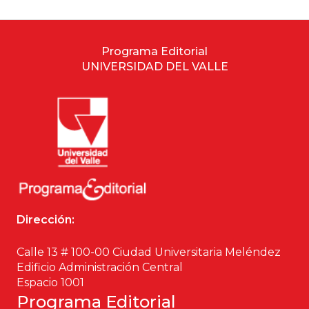
Ciencia política
Programa Editorial
Ciencias Sociales
UNIVERSIDAD DEL VALLE
Conflicto Armado
Construcción de paz
Derecho
Desarrollo
Dirección:
Diseño
Calle 13 # 100-00 Ciudad Universitaria Meléndez
Economía
Edificio Administración Central
Espacio 1001
Educación
Programa Editorial