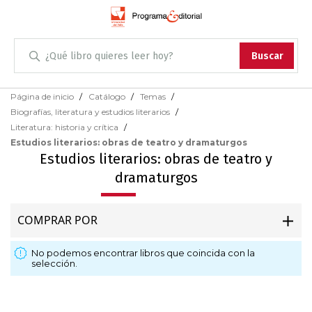
Administración
Buscar
Antropología
Skip
Página de inicio
Catálogo
Temas
to
Biografías, literatura y estudios literarios
Content
Arqueología
Literatura: historia y crítica
Estudios literarios: obras de teatro y dramaturgos
Arquitectura
Estudios literarios: obras de teatro y
dramaturgos
Arte
COMPRAR POR
Artes escénicas
No podemos encontrar libros que coincida con la
Biología
selección.
Ciencias