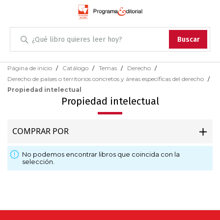
Administración
Buscar
Antropología
Skip
Página de inicio
Catálogo
Temas
Derecho
to
Derecho de países o territorios concretos y áreas específicas del derecho
Content
Arqueología
Propiedad intelectual
Propiedad intelectual
Arquitectura
COMPRAR POR
Arte
No podemos encontrar libros que coincida con la
Artes escénicas
selección.
Biología
Ciencias