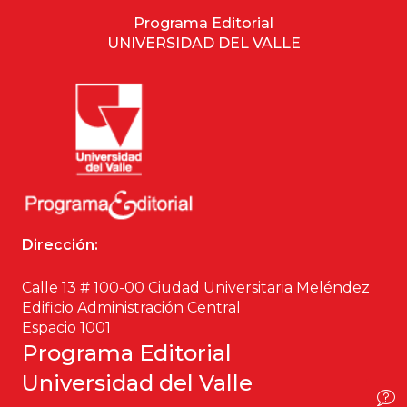
Programa Editorial
Ciencia política
UNIVERSIDAD DEL VALLE
Ciencias Sociales
Conflicto Armado
Construcción de paz
Derecho
Dirección:
Desarrollo
Calle 13 # 100-00 Ciudad Universitaria Meléndez
Diseño
Edificio Administración Central
Espacio 1001
Economía
Programa Editorial
Universidad del Valle
Educación