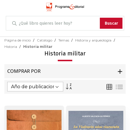
Administración
Buscar
Antropología
Skip
Página de inicio
Catálogo
Temas
Historia y arqueología
to
Historia
Historia militar
Content
Arqueología
Historia militar
Arquitectura
COMPRAR POR
Arte
Fijar
Parrilla
Lis
Dirección
Artes escénicas
Ascendente
Biología
Ciencias