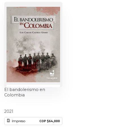
Estudios culturales
Estudios editoriales
Estudios regionales
Ética
Filosofía
Finanzas
El bandolerismo en
Física
Colombia
Género
Luis Carlos Castillo Gómez
2021
Geografía
Impreso
COP $64,000