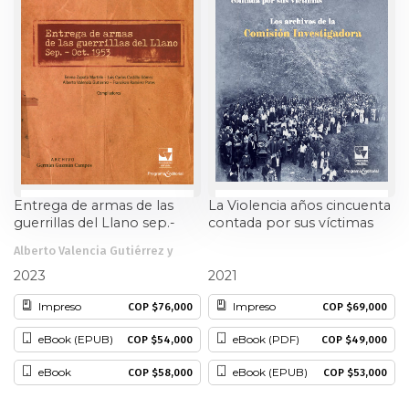
Ciencia política
Ciencias Sociales
Conflicto Armado
Construcción de paz
Entrega de armas de las
La Violencia años cincuenta
Derecho
guerrillas del Llano sep.-
contada por sus víctimas
Oct.1953
Desarrollo
Alberto Valencia Gutiérrez y
otros
Alberto Valencia Gutiérrez
2023
2021
Diseño
Impreso
Impreso
COP $76,000
COP $69,000
eBook (EPUB)
eBook (PDF)
COP $54,000
COP $49,000
Economía
eBook
eBook (EPUB)
COP $58,000
COP $53,000
Educación