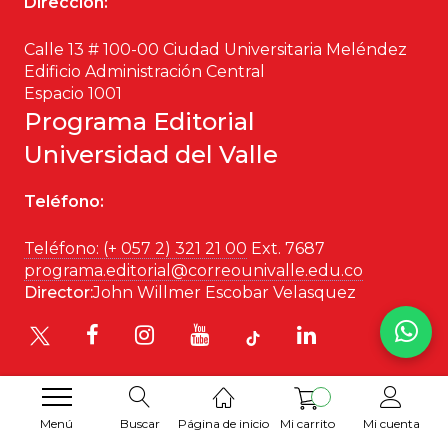
Dirección:
Patrimonio
Calle 13 # 100-00 Ciudad Universitaria Meléndez
Edificio Administración Central
Periodismo
Espacio 1001
Programa Editorial
Política y gobierno
Universidad del Valle
Posconflicto
Teléfono:
Psicología
Teléfono: (+ 057 2) 321 21 00
Ext. 7687
programa.editorial@correounivalle.edu.co
Violencia
Director:
John Willmer Escobar Velasquez
Menú
Buscar
Página de inicio
Mi carrito
Mi cuenta
Desarrollado por
Hipertexto SAS
. 2026 © Todos los