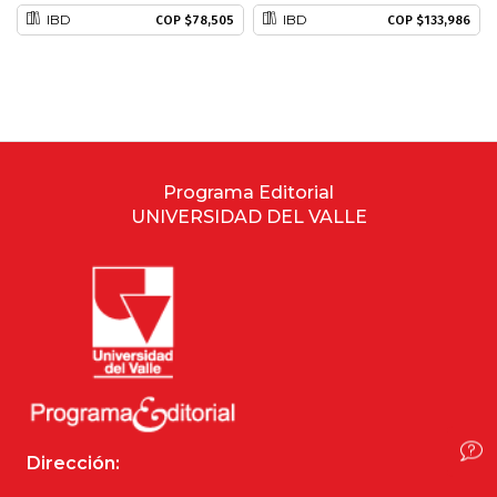
IBD
IBD
COP $78,505
COP $133,986
Estudios culturales
Estudios editoriales
Estudios regionales
Programa Editorial
Ética
UNIVERSIDAD DEL VALLE
Filosofía
Finanzas
Física
Género
Dirección:
Geografía