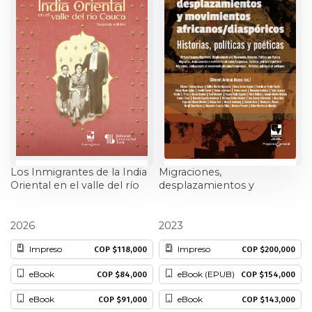
Ciencia política
Ciencias Sociales
Conflicto Armado
Construcción de paz
Derecho
Los Inmigrantes de la India
Migraciones,
Oriental en el valle del río
desplazamientos y
Desarrollo
Cauca
movimientos
africanos/diaspóricos:
María Cristina Navarrete
Clément Animan Akassi
Historias, políticas y
2026
2023
Diseño
Peláez†
poéticas
Impreso
Impreso
COP $118,000
COP $200,000
Economía
eBook
eBook (EPUB)
COP $84,000
COP $154,000
Educación
eBook
eBook
COP $91,000
COP $143,000