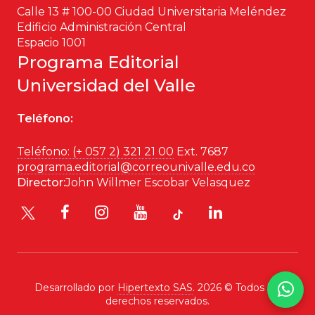
Calle 13 # 100-00 Ciudad Universitaria Meléndez
Historia
Edificio Administración Central
Espacio 1001
Ingeniería
Programa Editorial
Universidad del Valle
Lenguas
Teléfono:
Literatura
Teléfono: (+ 057 2) 321 21 00
Ext. 7687
Matemáticas
programa.editorial@correounivalle.edu.co
Director:
John Willmer Escobar Velasquez
Medicina
Medioambiente
Música
Desarrollado por
Hipertexto SAS
. 2026 © Todos los
derechos reservados.
Narcotráfico