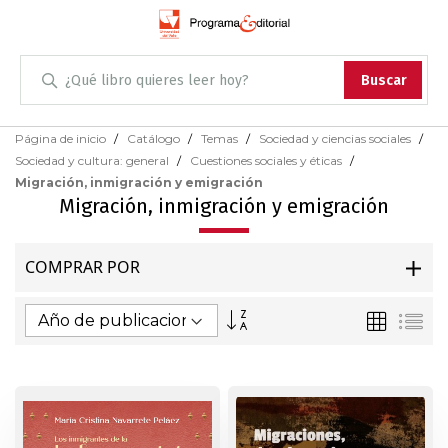
Administración
Buscar
Antropología
Skip
Página de inicio
Catálogo
Temas
Sociedad y ciencias sociales
to
Sociedad y cultura: general
Cuestiones sociales y éticas
Content
Arqueología
Migración, inmigración y emigración
Migración, inmigración y emigración
Arquitectura
COMPRAR POR
Arte
Fijar
Parrilla
Lis
Artes escénicas
Dirección
Ascendente
Biología
Ciencias