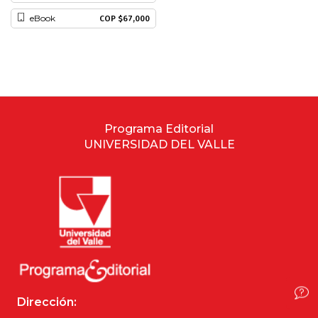
eBook
Estudios culturales
COP $67,000
Estudios editoriales
Estudios regionales
Ética
Programa Editorial
UNIVERSIDAD DEL VALLE
Filosofía
Finanzas
Física
Género
Dirección:
Geografía