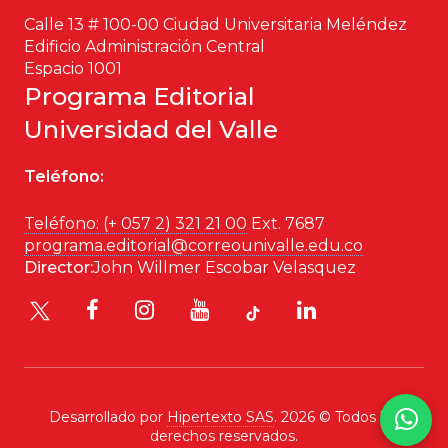
Calle 13 # 100-00 Ciudad Universitaria Meléndez
Historia
Edificio Administración Central
Espacio 1001
Ingeniería
Programa Editorial
Universidad del Valle
Lenguas
Teléfono:
Literatura
Teléfono: (+ 057 2) 321 21 00
Ext. 7687
Matemáticas
programa.editorial@correounivalle.edu.co
Director:
John Willmer Escobar Velasquez
Medicina
Medioambiente
Música
Desarrollado por
Hipertexto SAS
. 2026 © Todos los
Narcotráfico
derechos reservados.