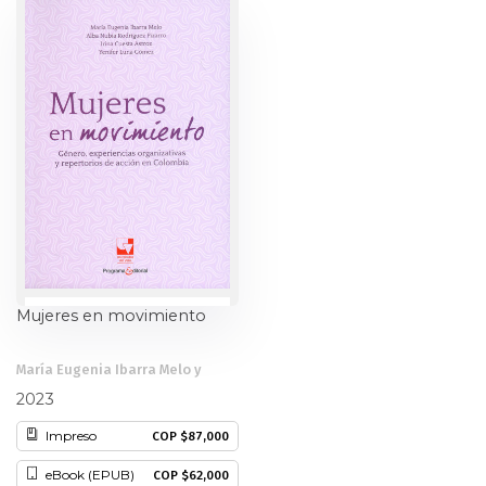
Ciencia política
Ciencias Sociales
Conflicto Armado
Construcción de paz
Derecho
Desarrollo
Mujeres en movimiento
Diseño
María Eugenia Ibarra Melo y
otros
2023
Economía
Impreso
COP $87,000
Educación
eBook (EPUB)
COP $62,000