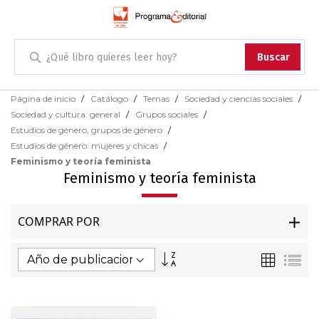
Administración
Buscar
Antropología
Skip
Página de inicio
Catálogo
Temas
Sociedad y ciencias sociales
to
Sociedad y cultura: general
Grupos sociales
Content
Arqueología
Estudios de género, grupos de género
Estudios de género: mujeres y chicas
Arquitectura
Feminismo y teoría feminista
Feminismo y teoría feminista
Arte
COMPRAR POR
Artes escénicas
Fijar
Parrilla
Lis
Biología
Dirección
Ascendente
Ciencias