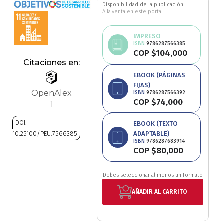
Disponibilidad de la publicación
Ciencia política
A la venta en este portal
IMPRESO
Ciencias Sociales
ISBN
9786287566385
COP $104,000
Citaciones en:
Conflicto Armado
EBOOK (PÁGINAS
FIJAS)
Construcción de paz
OpenAlex
ISBN
9786287566392
COP $74,000
1
Derecho
DOI:
EBOOK (TEXTO
10.25100/PEU.7566385
ADAPTABLE)
Desarrollo
ISBN
9786287683914
COP $80,000
Saltar
Diseño
al
comienzo
Debes seleccionar al menos un formato
de
Economía
AÑADIR AL CARRITO
la
galería
Educación
de