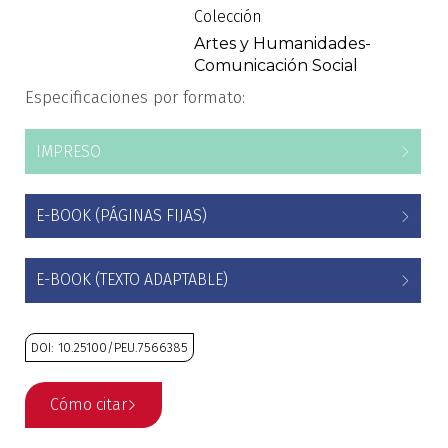
imágenes
Colección
Estudios culturales
Artes y Humanidades-
Comunicación Social
Estudios editoriales
Especificaciones por formato:
Estudios regionales
IMPRESO
Ética
E-BOOK (PÁGINAS FIJAS)
Filosofía
Finanzas
E-BOOK (TEXTO ADAPTABLE)
Física
DOI: 10.25100/PEU.7566385
Género
Cómo citar
Geografía