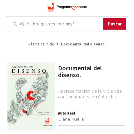
Administración
Buscar
Antropología
Skip
to
Página de inicio
Documental del disenso.
Content
Arqueología
Saltar
Arquitectura
Documental del
al
disenso.
final
Arte
de
la
Representación de la violencia
Artes escénicas
contemporánea en Colombia
galería
de
imágenes
Biología
Autor(es)
Diana Kuéllar
Ciencias