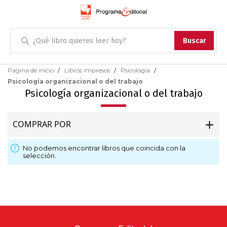
Administración
Buscar
Antropología
Skip
Página de inicio
Libros impresos
Psicología
to
Psicología organizacional o del trabajo
Content
Arqueología
Psicología organizacional o del trabajo
Arquitectura
COMPRAR POR
Arte
No podemos encontrar libros que coincida con la
selección.
Artes escénicas
Biología
Ciencias