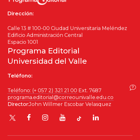
Ciencia política
Dirección:
Ciencias Sociales
Calle 13 # 100-00 Ciudad Universitaria Meléndez
Edificio Administración Central
Conflicto Armado
Espacio 1001
Programa Editorial
Construcción de paz
Universidad del Valle
Derecho
Teléfono:
Desarrollo
Teléfono: (+ 057 2) 321 21 00
Ext. 7687
programa.editorial@correounivalle.edu.co
Diseño
Director:
John Willmer Escobar Velasquez
Economía
Educación