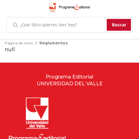
Administración
Buscar
Antropología
Skip
Página de inicio
Reglamentos
to
null
Content
Arqueología
Arquitectura
Programa Editorial
UNIVERSIDAD DEL VALLE
Arte
Artes escénicas
Biología
Ciencias