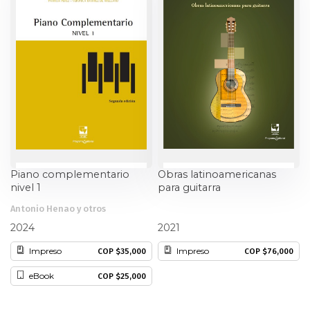
Ciencia política
Ciencias Sociales
Conflicto Armado
Construcción de paz
Derecho
Piano complementario
Obras latinoamericanas
nivel 1
para guitarra
Desarrollo
Antonio Henao y otros
Fabio Salazar Orozco
Diseño
2024
2021
Impreso
Impreso
COP $35,000
COP $76,000
Economía
eBook
COP $25,000
Educación