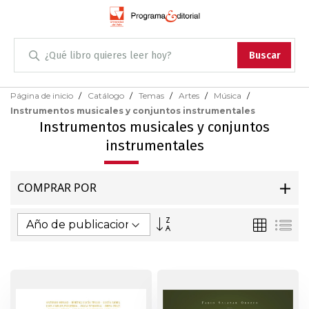
Administración
Buscar
Antropología
Skip
Página de inicio
Catálogo
Temas
Artes
Música
to
Instrumentos musicales y conjuntos instrumentales
Content
Arqueología
Instrumentos musicales y conjuntos
instrumentales
Arquitectura
COMPRAR POR
Arte
Fijar
Parrilla
Lis
Artes escénicas
Dirección
Ascendente
Biología
Ciencias