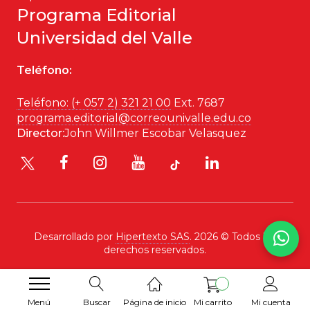
Programa Editorial
Historia
Universidad del Valle
Ingeniería
Teléfono:
Lenguas
Teléfono: (+ 057 2) 321 21 00
Ext. 7687
programa.editorial@correounivalle.edu.co
Literatura
Director:
John Willmer Escobar Velasquez
Matemáticas
Medicina
Medioambiente
Desarrollado por
Hipertexto SAS
. 2026 © Todos los
derechos reservados.
Música
Narcotráfico
Menú
Buscar
Página de inicio
Mi carrito
Mi cuenta