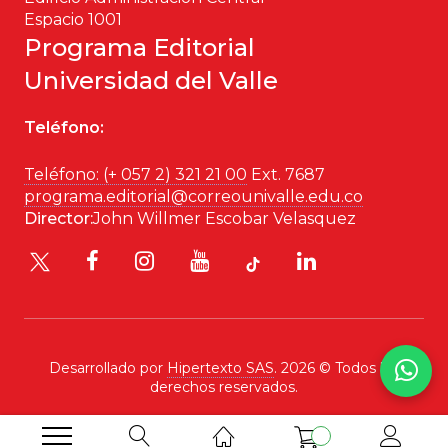
Espacio 1001
Historia
Programa Editorial
Universidad del Valle
Ingeniería
Teléfono:
Lenguas
Teléfono: (+ 057 2) 321 21 00
Ext. 7687
Literatura
programa.editorial@correounivalle.edu.co
Director:
John Willmer Escobar Velasquez
Matemáticas
Medicina
Medioambiente
Desarrollado por
Hipertexto SAS
. 2026 © Todos los
Música
derechos reservados.
Narcotráfico