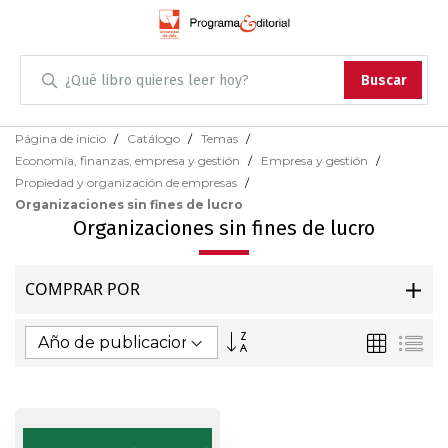
Administración
Buscar
Antropología
Skip
Página de inicio
Catálogo
Temas
to
Economía, finanzas, empresa y gestión
Empresa y gestión
Content
Arqueología
Propiedad y organización de empresas
Organizaciones sin fines de lucro
Arquitectura
Organizaciones sin fines de lucro
Arte
COMPRAR POR
Artes escénicas
Fijar
Parrilla
Lis
Dirección
Ascendente
Biología
Ciencias