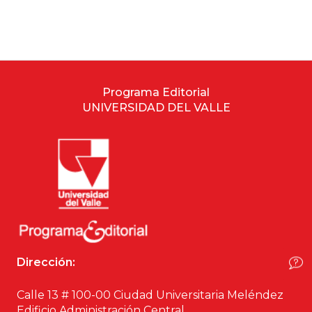
Estudios culturales
Estudios editoriales
Estudios regionales
Programa Editorial
UNIVERSIDAD DEL VALLE
Ética
Filosofía
Finanzas
Física
Dirección:
Género
Calle 13 # 100-00 Ciudad Universitaria Meléndez
Geografía
Edificio Administración Central