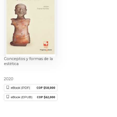
Ciencia política
Ciencias Sociales
Conflicto Armado
Construcción de paz
Conceptos y formas de la
Derecho
estética
Desarrollo
William Álvarez Ramírez
2020
Diseño
eBook (PDF)
COP $58,000
eBook (EPUB)
COP $62,000
Economía
Educación