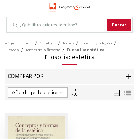
Administración
Buscar
Antropología
Skip
Página de inicio
Catálogo
Temas
Filosofía y religión
to
Filosofía
Temas de la filosofía
Filosofía: estética
Content
Arqueología
Filosofía: estética
Arquitectura
COMPRAR POR
Arte
Fijar
Parrilla
Lis
Dirección
Artes escénicas
Ascendente
Biología
Ciencias