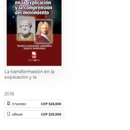
Ciencia política
Ciencias Sociales
Conflicto Armado
Construcción de paz
Derecho
La transformación en la
explicación y la
Desarrollo
comprensión del
movimiento
Carlos Uribe Gartner
2018
Diseño
Impreso
COP $28,000
Economía
eBook
COP $20,000
Educación