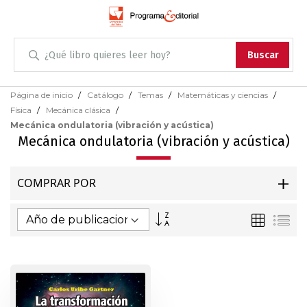
Administración
Buscar
Antropología
Skip
Página de inicio
Catálogo
Temas
Matemáticas y ciencias
to
Física
Mecánica clásica
Content
Arqueología
Mecánica ondulatoria (vibración y acústica)
Mecánica ondulatoria (vibración y acústica)
Arquitectura
COMPRAR POR
Arte
Fijar
Parrilla
Lis
Artes escénicas
Dirección
Ascendente
Biología
Ciencias