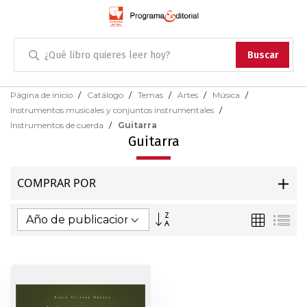
Administración
Buscar
Antropología
Skip
Página de inicio
Catálogo
Temas
Artes
Música
to
Instrumentos musicales y conjuntos instrumentales
Content
Arqueología
Instrumentos de cuerda
Guitarra
Guitarra
Arquitectura
COMPRAR POR
Arte
Fijar
Parrilla
Lis
Artes escénicas
Dirección
Ascendente
Biología
Ciencias