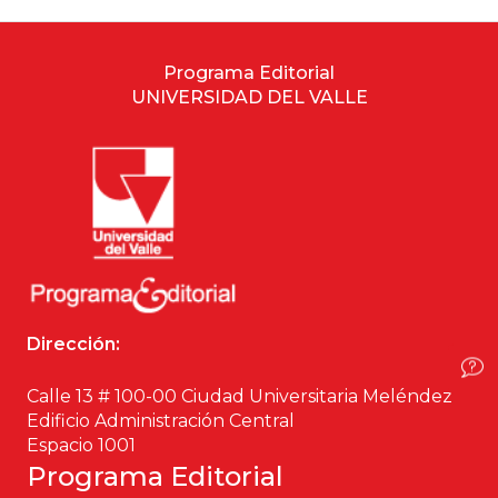
Estudios culturales
Programa Editorial
Estudios editoriales
UNIVERSIDAD DEL VALLE
Estudios regionales
Ética
Filosofía
Finanzas
Dirección:
Física
Calle 13 # 100-00 Ciudad Universitaria Meléndez
Edificio Administración Central
Género
Espacio 1001
Programa Editorial
Geografía