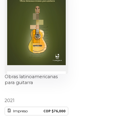
Ciencia política
Ciencias Sociales
Conflicto Armado
Construcción de paz
Derecho
Obras latinoamericanas
para guitarra
Desarrollo
Fabio Salazar Orozco
2021
Diseño
Impreso
COP $76,000
Economía
Educación