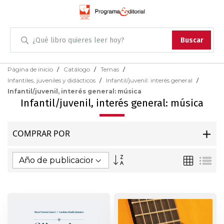
Administración
Buscar
Antropología
Skip
Página de inicio
Catálogo
Temas
to
Infantiles, juveniles y didácticos
Infantil/juvenil: interés general
Content
Arqueología
Infantil/juvenil, interés general: música
Infantil/juvenil, interés general: música
Arquitectura
COMPRAR POR
Arte
Fijar
Parrilla
Lis
Artes escénicas
Dirección
Ascendente
Biología
Ciencias