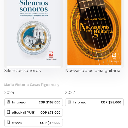
Ciencia política
Ciencias Sociales
Conflicto Armado
Construcción de paz
Derecho
Silencios sonoros
Nuevas obras para guitarra
Desarrollo
María Victoria Casas Figueroa y
otros
Fabio Salazar Orozco
2024
2022
Diseño
Impreso
Impreso
COP $102,000
COP $58,000
Economía
eBook (EPUB)
COP $73,000
Educación
eBook
COP $78,000