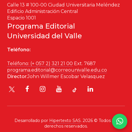
Calle 13 # 100-00 Ciudad Universitaria Meléndez
Historia
Edificio Administración Central
Espacio 1001
Ingeniería
Programa Editorial
Universidad del Valle
Lenguas
Teléfono:
Literatura
Teléfono: (+ 057 2) 321 21 00
Ext. 7687
Matemáticas
programa.editorial@correounivalle.edu.co
Director:
John Willmer Escobar Velasquez
Medicina
Medioambiente
Música
Desarrollado por
Hipertexto SAS
. 2026 © Todos los
derechos reservados.
Narcotráfico