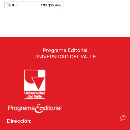
IBD
COP $95,866
Estudios culturales
Estudios editoriales
Estudios regionales
Programa Editorial
Ética
UNIVERSIDAD DEL VALLE
Filosofía
Finanzas
Física
Género
Dirección:
Geografía